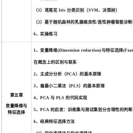
（
1）鸢尾花 Iris 分类识别（SVM、决策树）
（
2）基于随机森林的乳腺癌良性/恶性肿瘤智能诊
6
、
实操练习
1
、
变量降维
(Dimension reduction)与特征选择(Featu
在概念上的区别与联系
2
、
主成分分析（
PCA）的基本原理
3
、
偏最小二乘法（
PLS）的基本原理
第五章
4
、
PCA 与 PLS 的代码实现
变量降维与
5
、
PCA 的启发：训练集与测试集划分合理性的判
特征选择
6
、
经典特征选择方法