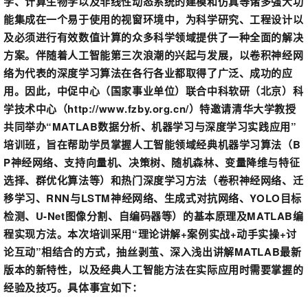
学、计算生物学以及非线性动态系统的建模和仿真等诸多强大功
能集成在一个易于使用的视窗环境中，为科学研究、工程设计以
及必须进行有效数值计算的众多科学领域提供了一种全面的解决
方案。伴随着人工智能第三次浪潮的兴起与发展，以卷积神经网
络为代表的深度学习算法在各行各业都取得了广泛、成功的应
用。因此，中促中心（国家事业单位）联合中科软研（北京）科
学技术中心（http://www.fzby.org.cn/）特邀请清华大学教授
共同举办“MATLAB数据分析、机器学习与深度学习实践应用”
培训班，旨在帮助学员掌握人工智能领域经典机器学习算法（B
P神经网络、支持向量机、决策树、随机森林、变量降维与特征
选择、群优化算法等）和热门深度学习方法（卷积神经网络、迁
移学习、RNN与LSTM神经网络、生成式对抗网络、YOLO目标
检测、U-Net图像分割、自编码器等）的基本原理及MATLAB编
程实现方法。本次培训采用“理论讲解+案例实战+动手实操+讨
论互动”相结合的方式，抽丝剥茧、深入浅出讲解MATLAB最新
版本的新特性，以及经典人工智能方法在实际应用时需要掌握的
经验及技巧。具体事宜如下：