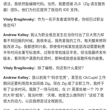
语法，我依然能编辑代码。当然，我要感谢 ZLS（Zig 语言服务
器）团队，他们为社区提供了极佳的 IDE 支持。
Vitaly Bragilevsky：
作为一名开发者或领导者，你经历过职业
倦怠吗？
Andrew Kelley:
我认为职业倦怠发生在当你付出了巨大努力却
看不到回报的时候。我很幸运，我热爱我的工作。每天醒来想到
能改进 Zig，我都感到兴奋。即使有时候某些底层改动需要耗费
半年时间去重写标准库，过程非常枯燥且辛苦，但当我最终发布
版本，看到用户满意的反馈时，那种成就感会驱散所有的疲惫。
Vitaly Bragilevsky：
除了编程，你还有什么爱好？
Andrew Kelley：
我以前是个“码农宅男”，甚至在 OkCupid 工作
期间还要利用周末加班搞 Zig。现在 Zig 成了全职工作，我终于
有了业余时间。我跑了一场马拉松，在 21 英里处被一个 70 岁
的大爷“超车”，我当时想：“天哪，他是怎么做到的？”这给了我
很大的动力，以后我想尝试全程跑完。