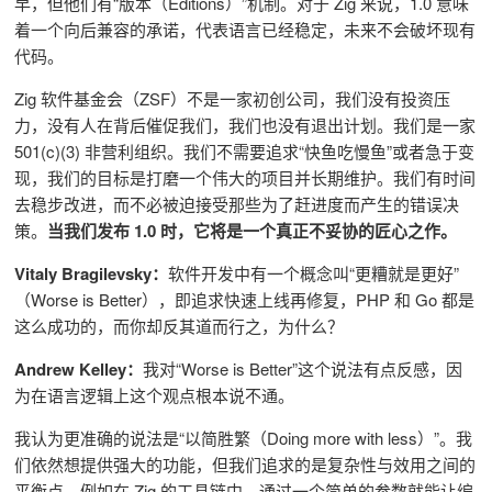
早，但他们有“版本（Editions）”机制。对于 Zig 来说，1.0 意味
着一个向后兼容的承诺，代表语言已经稳定，未来不会破坏现有
代码。
Zig 软件基金会（ZSF）不是一家初创公司，我们没有投资压
力，没有人在背后催促我们，我们也没有退出计划。我们是一家
501(c)(3) 非营利组织。我们不需要追求“快鱼吃慢鱼”或者急于变
现，我们的目标是打磨一个伟大的项目并长期维护。我们有时间
去稳步改进，而不必被迫接受那些为了赶进度而产生的错误决
策。
当我们发布 1.0 时，它将是一个真正不妥协的匠心之作。
Vitaly Bragilevsky：
软件开发中有一个概念叫“更糟就是更好”
（Worse is Better），即追求快速上线再修复，PHP 和 Go 都是
这么成功的，而你却反其道而行之，为什么？
Andrew Kelley：
我对“
Worse is Better
”这个说法有点反感，因
为在语言逻辑上这个观点根本说不通。
我认为更准确的说法是“以简胜繁（Doing more with less）”。我
们依然想提供强大的功能，但我们追求的是复杂性与效用之间的
平衡点。例如在 Zig 的工具链中，通过一个简单的参数就能让编