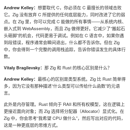
Andrew Kelley：
想要取代 C，你必须在 C 最擅长的领域击败
它。Zig 没有放弃 C 所提供的任何底层能力，同时改进了它的弱
点。在 Zig 里，你可以完成 C 能做的所有事情——从系统内核、
嵌入式到 WebAssembly，而且 Zig 做得更好。它减少了“搬起石
头砸脚”的机会，代码更易于调试。例如在 C 语言中，如果你遇
到段错误，程序通常会瞬间退出，什么都不告诉你。但在 Zig
中，你会得到一个完整的调用栈追踪，告诉你错误发生的具体行
数。
Vitaly Bragilevsky：
那 Zig 和 Rust 的核心区别是什么？
Andrew Kelley：
最核心的区别是类型系统。Zig 比 Rust 简单得
多，因为它没有那种描述“什么类型可以传给什么函数”的元语
言。
此外是内存管理。Rust 倾向于 RAII 和所有权模型，这在逻辑上
更接近面向对象；而 Zig 选择将分配器（Allocator）显式化。在
Zig 中，你会思考“我希望 CPU 做什么”，然后写出对应的代码，
这是一种更底层的思维方式。