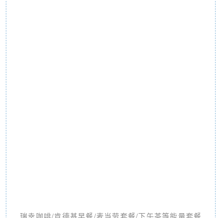
瑞幸咖啡/肯德基早餐/麦当劳套餐/下午茶等能量套餐