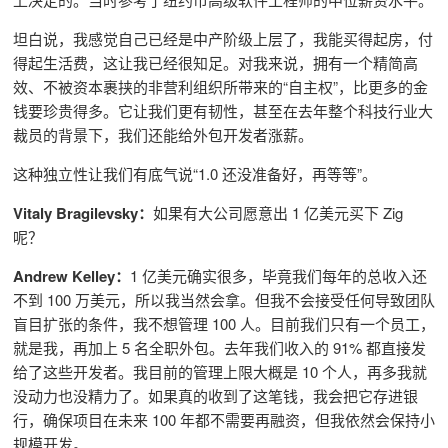
坦白说，我感觉自己已经是中产阶级上层了，我能买得起房，付
得起生活费，这让我已经很知足。对我来说，
拥有一个精简高
效、不被资本裹挟的非营利组织所带来的“自主权”，比更多的金
钱要珍贵得多。
它让我们更有韧性，甚至在去年整个科技行业大
裁员的背景下，我们还能给外包开发者涨薪。
这种独立性让我们有底气说“1.0 还没准备好，再等等”。
Vitaly Bragilevsky：
如果有大公司愿意出 1 亿美元买下 Zig
呢？
Andrew Kelley：
1 亿美元确实很多，毕竟我们每年的总收入还
不到 100 万美元，
所以我当然会拿。
但我不会接受任何导致团队
盲目扩张的条件，
我不想管理 100 人。目前我们只有一个员工，
就是我，再加上 5 名全职外包。去年我们收入的 91% 都直接发
给了这些开发者。我目前的管理上限大概是 10 个人，再多我就
没动力也没精力了。
如果真的收到了这笔钱，我会把它存进银
行，确保项目在未来 100 年都不需要再融资，但我依然会保持小
规模开发。