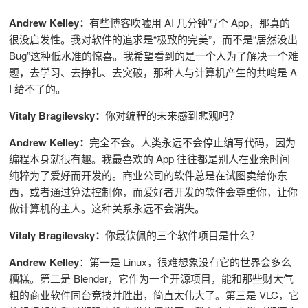
Andrew Kelley：
有些博客吹嘘用 AI 几分钟写个 App，那真的
很没启发性。我对软件的追求是“极致的完美”，而不是“居然没出
Bug”这种低水准的惊喜。我希望看到的是一个人为了解决一个难
题，去学习、去挣扎、去突破，那种人与计算机产生的共鸣是 A
I 给不了的。
Vitaly Bragilevsky：
你对编程的未来感到悲观吗？
Andrew Kelley：
完全不会。人类永远不会停止编写代码，因为
编程本身就很有趣。我最喜欢的 App 往往都是别人在业余时间
纯粹为了爱好而开发的。商业公司的软件总是在试图卖给你东
西，或者通过算法控制你，而爱好者开发的软件会尊重你，让你
做计算机的主人。这种关系永远不会消失。
Vitaly Bragilevsky：
你最钦佩的三个软件项目是什么？
Andrew Kelley
：第一是 Linux，很难想象没有它的世界会多么
糟糕。第二是 Blender，它作为一个开源项目，能和那些财大气
粗的商业软件同台竞技并胜出，简直太伟大了。第三是 VLC，它