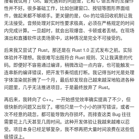
接着我试用了 Go。最先遇到的问题是，它和 C 语言库的互操作
性并不好。很多基础工作，比如创建窗口、按钮等图形界面组
件，做起来都不够顺手。更关键的是，Go 的垃圾回收机制让我
无法接受。音频处理对实时性要求极高，必须在严格规定的时间
内完成计算。一旦超时，就会出现爆音、卡顿或者丢帧。在现场
演出和直播软件这类场景中，这种情况是完全不可接受的。
后来我又尝试了 Rust，那还是在 Rust 1.0 正式发布之前。实际
体验并不理想。我很难写出既符合 Rust 规则、又让我满意的代
码。即便好不容易通过编译，稍微改动一点内容，也可能触发一
连串新的编译错误，把开发节奏彻底打断。我记得当时光是处理
字体渲染就折腾了一个月，最后却发现自己越来越深地陷进各种
问题里，几乎无法推进项目，于是最终放弃了 Rust。
再后来，我转向了 C++。一开始感觉效率确实提高了不少，但
很快新的问题又出现了。哪怕只是一个小小的拼写错误，或者一
次不经意的疏忽，都可能导致内存损坏。而排查这类 Bug 往往
需要花上几天甚至几周时间。这种开发体验让我越来越难以忍
受。项目本身已经足够复杂，我不想再把大量时间浪费在这些低
级错误上。