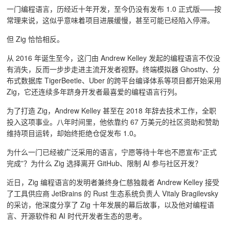
一门编程语言，历经近十年开发，至今仍没有发布 1.0 正式版——按
常理来说，这似乎意味着项目进展缓慢，甚至可能已经陷入停滞。
但 Zig 恰恰相反。
从 2016 年诞生至今，这门由 Andrew Kelley 发起的编程语言不仅没
有消失，反而一步步走进主流开发者视野。终端模拟器 Ghostty、分
布式数据库 TigerBeetle、Uber 的跨平台编译体系等项目都开始采用
Zig，它还连续多年跻身开发者最喜爱的编程语言行列。
为了打造 Zig，Andrew Kelley 甚至在 2018 年辞去技术工作，全职
投入这项事业。八年时间里，他依靠约 67 万美元的社区资助和赞助
维持项目运转，却始终拒绝仓促发布 1.0。
为什么一门已经被广泛采用的语言，宁愿等待十年也不愿宣布“正式
完成”？为什么 Zig 选择离开 GitHub、限制 AI 参与社区开发？
近日，
Zig 编程语言的发明者兼终身仁慈独裁者 Andrew Kelley 接受
了工具供应商 JetBrains 的 Rust 生态系统负责人 Vitaly Bragilevsky
的采访
，他深度分享了 Zig 十年发展的幕后故事，以及他对编程语
言、开源软件和 AI 时代开发者生态的思考。