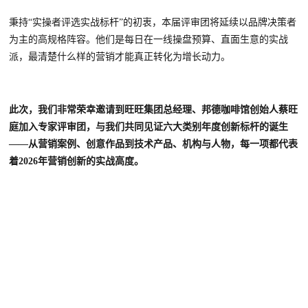
秉持
“实操者评选实战标杆”的初衷，
本届评审团将延续以品牌决策者
为主的高规格阵容
。他们是每日在一线操盘预算、直面生意的实战
派，最清楚什么样的营销才能真正转化为增长动力。
此次，我们非常
荣幸邀请
到
旺旺集团总经理、邦德咖啡馆创始人蔡旺
庭
加入专家
评审团，与我们共同见证六大类别年度创新标杆的诞生
——从营销案例、创意作品到技术产品、机构与人物，每一项都代表
着2026年营销创新的实战高度。