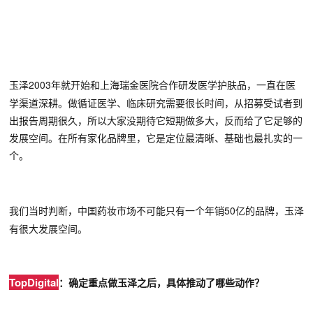
2003年就开始和上海瑞金医院合作研发医学护肤品，一直在医
玉泽
学渠道
深耕
。做循证医学、临床研究需要很长时间，从招募受试者到
出报告周期很久，所以大家没期待它短期做多大，反而给了它足够的
发展空间。在所有家化品牌里，它是定位最清晰、基础也最扎实的一
个。
50亿的品牌，玉泽
我
们
当时判断，中国药妆市场不可能只有一个年销
有很大发展空间。
TopDigital
：确定重点做玉泽之后，具体推动了哪些动作？