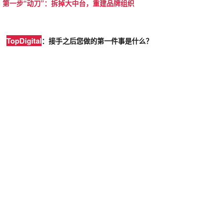
第一步“动刀”：拆掉大中台，重建品牌组织
To
pDigi
tal
：接手之后您做的第一件事是什么？