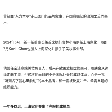
曾经靠
“东方本草”走出国门的品牌叙事，在国货崛起的浪潮里反而失
声。
2024年
6月，新一任董事长兼首席执行官林小海到任上海家化，随即
7月Kevin Chen
也
加入上海家化
并
接手
了
美妆事业部。
他曾任宝洁高端美妆负责人，后来在欧莱雅操盘修丽可、理肤泉从边
缘走向主流。但这次他面对的不是国际巨头的成熟体系，而是一批
“听到名字就心里触动”的本土品牌，和一套被反复冲击、亟需重建的
组织能力。
一年多以后，上海家化交出了亮眼的成绩单。