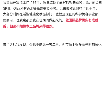
14年，负责过各个品牌的相关业务，离开前负责
我
曾经
在宝洁工作了
SK-II、Olay还有香水等高端美妆业务。后来去欧莱雅待了近十年，
大部分时间在活性健康化妆品部门，也就是现在的科学
美容
事业部，
修丽可、理肤泉都是我在任期间做起来的。
做国际品牌确实有成就
感，但远不如做本土品牌来得强烈。
来了之后我发现，倒也不能说一穷二白
，但
市场上很多高光时刻家化