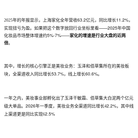
63.2亿元，同比增长11.2%，
2025年的年报显示，
上海家化全年营收
实现扭亏为盈。如果把这个数字放回行业坐标里看——2025年中国
化妆品市场整体增速约5%-7%——
家化的增速是行业大盘的近两
倍
。
其中
，增长的核心引擎正是美妆业务：玉泽和佰草集所在的美妆板
53.7%，线上增长60.6%。
块，全渠道收入同比增长
一年之内，
美妆事业部
孵化出了玉泽干敏霜、佰草集大白泥
两个
亿元
2026年一季度，
2.2%
级大单品。
美妆业务全渠道同比增长
4
，其中线
2.5%
上渠道更是同比实现
6