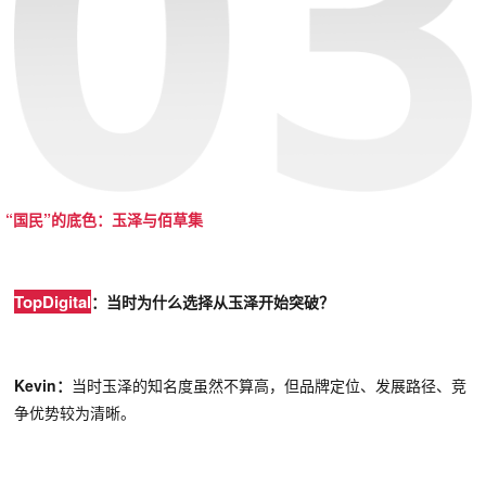
“国民”的底色：玉泽与佰草集
Top
Dig
ital
：当时为什么选择从玉泽开始突破？
Kevin
：
当时
玉泽的知名度虽然不算高，但
品牌定位、发展路径、竞
争优势较为清晰
。