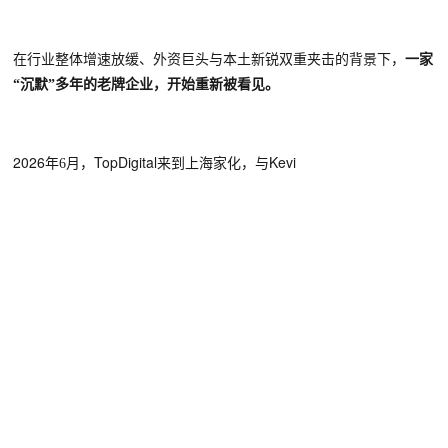
在行业整体增速放缓、外资巨头与本土新锐双重夹击的背景下，
一家
“沉默”
多年的老牌企业，开始重新
被看见
。
2026年
TopDigital来到上海家化
Kevi
6月
，
，
与