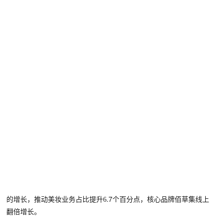
.7
的增长，推动美妆业务占比提升
6
个百分点
，
核心品牌
佰草集线上
翻倍增长。