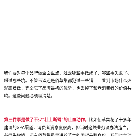
我们要对每个品牌做全面盘点：过去哪些事做成了、哪些事失败了、
踩过哪些坑。不管玉泽还是佰草集都犯过
一些
错
——看到市场什么火
就跟着做，完全忘了品牌最初的优势，也丢掉了和老消费者的价值共
鸣。这些问题必须理清楚。
第三件事是做了不少
“壮士断臂”的止血动作。
比如佰草集花了十多年
SPA渠道，消费者满意度很高，但当时这块业务没办法造血，
建设的
必须先砍掉。还有佰草集最早进丝芙兰的国货品牌身份，我们也主动