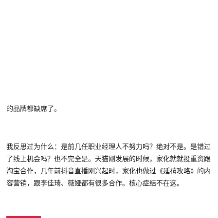
的品牌
都缺席了
。
我反思过为什么：是前几任职业经理人不努力吗？绝对不是。是错过
了线上机会吗？也不
完全
是。
天猫刚发展的时候，家化就
就投重资跟
淘宝合作，几年前抖音直播刚兴起时，家化也做过《延禧攻略》的内
容营销，跟李佳琦、薇娅都有很多合作。核心症结不在这。