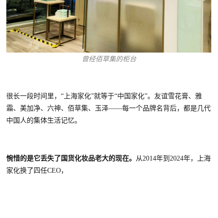
曾经佰草集的柜台
很长一段时间里，
“上海家化”就等于
“中国家化”
。友谊雪花膏、雅
霜、美加净、六神、佰草集、玉泽
——每一个品牌名背后，都是几代
中国人的集体生活记忆。
惋惜的是它
丢失了国货化妆品老大的现在。
从
2014年到2024年，上海
家化换了四任CEO，