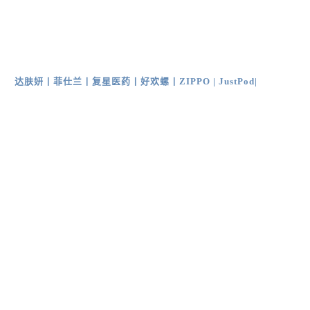
达肤妍
丨
菲仕兰
丨
复星医药
丨
好欢螺
丨
ZIPPO
|
JustPod
|