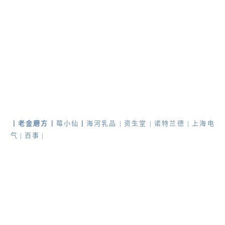
丨
老金磨方
丨
莓小仙
丨
海河乳品 |
资生堂
|
诺特兰德
|
上海电
气
|
百事
|