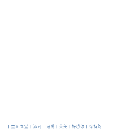
丨
童涵春堂
丨
添可
丨
追觅
丨
莱美
丨
好想你
丨
嗨特购