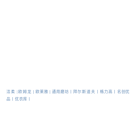
洁柔
|
欧姆龙
|
欧莱雅
|
通用磨坊丨
拜尔斯道夫
丨
格力高
丨
名创优
品
丨
优衣库
丨