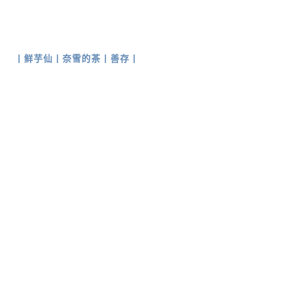
丨
鲜芋仙
丨
奈雪的茶
丨
善存
丨