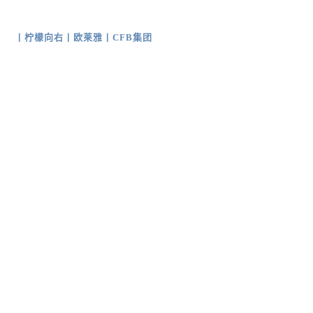
丨
柠檬向右
丨
欧莱雅
丨
CFB集团