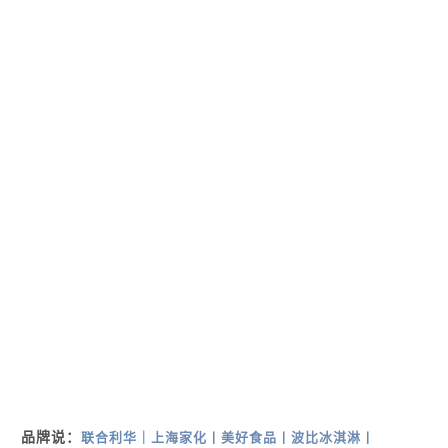
品牌说：
联合利华｜
上海家化
丨
美好食品
丨
波比冰淇淋
丨