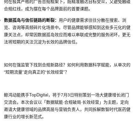
何在极其严格的广告合规框架下，
既精准触达目标受众，又
避免触碰
合规红线，成为摆在每个品牌面前的首要课题。
数据孤岛与信任链路的断裂：
用户的健康需求往往分散在搜索、浏
览、咨询等高频碎片化场景中。尽管品牌能够感知到这些多元化的健
康关注点，却常因数据孤岛效应而难以串联成完整的服务闭环，更无
法将短期的关注沉淀为长效的品牌信任。
如何在强监管下找到合规新路径？如何利用数据科学赋能，从单次的
“短期流量”走向真正的“长效经营”？
鲸鸿动能携手TopDigital，将于7月3日特别策划一场大健康增长闭门
交流会。本次会议以「数据赋能·合规破局·长效经营」为主题，定向
邀请大健康领域的品牌高层与营销负责人，共同拆解数智时代医药健
康行业的增长新范式。