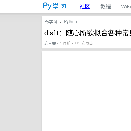
社区
教程
Wiki
Py学习
Python
»
disfit：随心所欲拟合各种常
连享会
• 1 月前 • 113 次点击