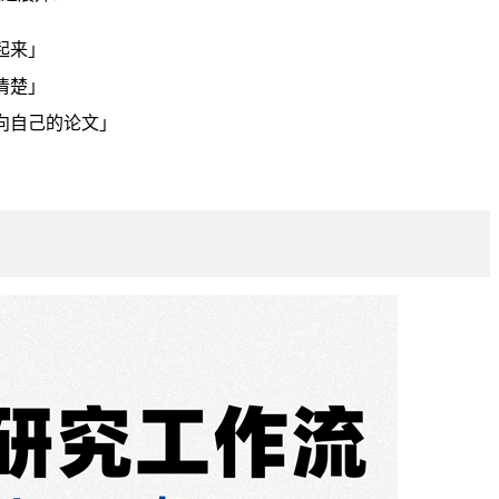
起来」
清楚」
向自己的论文」