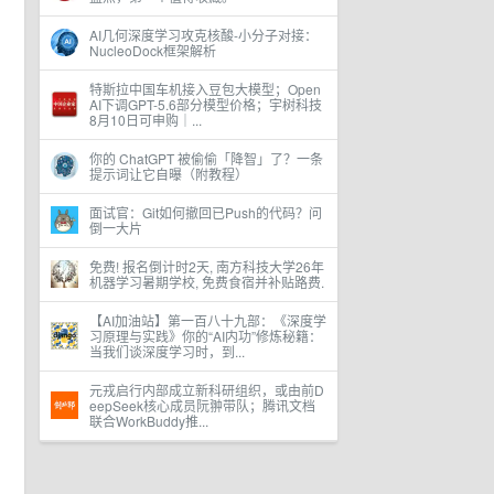
AI几何深度学习攻克核酸-小分子对接：
NucleoDock框架解析
特斯拉中国车机接入豆包大模型；Open
AI下调GPT-5.6部分模型价格；宇树科技
8月10日可申购｜...
你的 ChatGPT 被偷偷「降智」了？一条
提示词让它自曝（附教程）
面试官：Git如何撤回已Push的代码？问
倒一大片
免费! 报名倒计时2天, 南方科技大学26年
机器学习暑期学校, 免费食宿并补贴路费.
【AI加油站】第一百八十九部：《深度学
习原理与实践》你的“AI内功”修炼秘籍：
当我们谈深度学习时，到...
元戎启行内部成立新科研组织，或由前D
eepSeek核心成员阮翀带队；腾讯文档
联合WorkBuddy推...