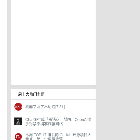
一周十大热门主题
机器学习学术速递[7.31]
ChatGPT成「杀猪盘」帮凶，OpenAI出
手封禁柬埔寨诈骗网络
本周 TOP 17 排名的 GitHub 开源项目大
盘点，第一个值得收藏。