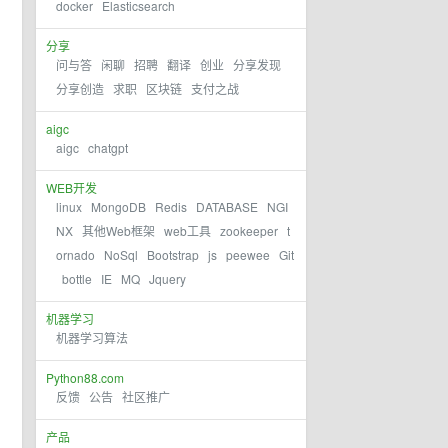
docker
Elasticsearch
分享
问与答
闲聊
招聘
翻译
创业
分享发现
分享创造
求职
区块链
支付之战
aigc
aigc
chatgpt
WEB开发
linux
MongoDB
Redis
DATABASE
NGI
NX
其他Web框架
web工具
zookeeper
t
ornado
NoSql
Bootstrap
js
peewee
Git
bottle
IE
MQ
Jquery
机器学习
机器学习算法
Python88.com
反馈
公告
社区推广
产品