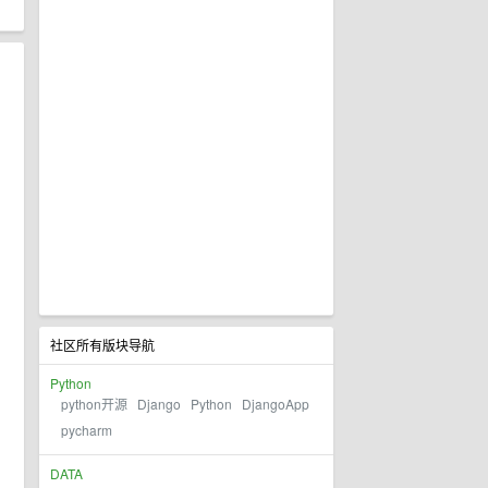
社区所有版块导航
Python
python开源
Django
Python
DjangoApp
pycharm
DATA