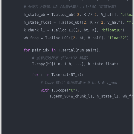
# 分配片上存储：UB（向量计算）、L1/L0C（矩阵计算）
        h_state_ub = T.alloc_ub([
2
, K // 
2
, V_half], 
"bfloa
        h_state_float = T.alloc_ub([
2
, K // 
2
, V_half], 
"fl
        k_chunk_l1 = T.alloc_L1([
2
, bt, K], 
"bfloat16"
)
        wh_frag = T.alloc_L0C([
2
, bt, V_half], 
"float32"
)
for
 pair_idx 
in
 T.serial(num_pairs):
# 加载初始状态（float32 精度）
            T.copy(h0[i_n, i_h, ...], h_state_float)
for
 i 
in
 T.serial(NT_i):
# Cube 核心：矩阵乘法 w @ h、k @ v_new
with
 T.Scope(
"C"
):
                    T.gemm_v0(w_chunk_l1, h_state_l1, wh_fr