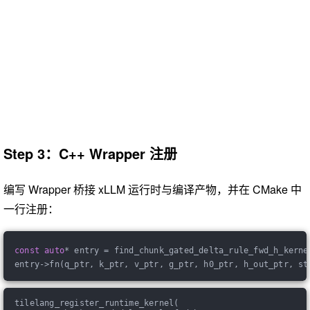
Step 3：C++ Wrapper 注册
编写 Wrapper 桥接 xLLM 运行时与编译产物，并在 CMake 中
一行注册：
const
auto
* entry = find_chunk_gated_delta_rule_fwd_h_kerne
entry->fn(q_ptr, k_ptr, v_ptr, g_ptr, h0_ptr, h_out_ptr, st
tilelang_register_runtime_kernel(