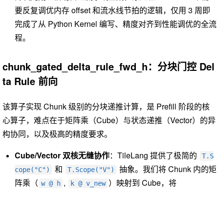
要反复调优内存 offset 和流水线节拍的逻辑，仅用 3 周即
完成了从 Python Kernel 编写、精度对齐到性能调优的全流
程。
chunk_gated_delta_rule_fwd_h：分块门控 Del
ta Rule 前向
该算子实现 Chunk 级别的分块递推计算，是 Prefill 阶段的核
心算子，难点在于矩阵乘（Cube）与状态递推（Vector）的异
构协同，以及极高的精度要求。
Cube/Vector 双核无缝协作
：TileLang 提供了极简的
T.S
和
抽象。我们将 Chunk 内的矩
cope("C")
T.Scope("V")
阵乘（
,
）映射到 Cube，将
w @ h
k @ v_new