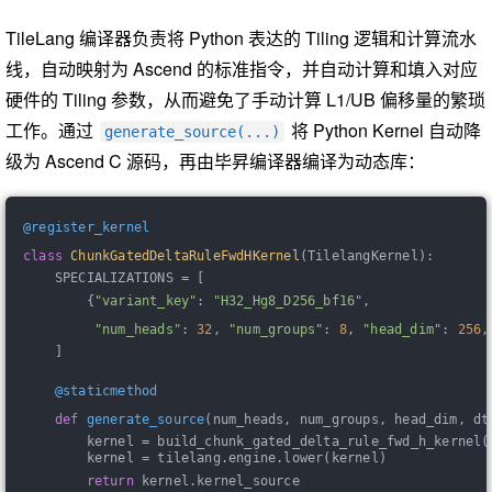
TileLang 编译器负责将 Python 表达的 Tiling 逻辑和计算流水
线，自动映射为 Ascend 的标准指令，并自动计算和填入对应
硬件的 Tiling 参数，从而避免了手动计算 L1/UB 偏移量的繁琐
工作。通过
将 Python Kernel 自动降
generate_source(...)
级为 Ascend C 源码，再由毕昇编译器编译为动态库：
@register_kernel
class
ChunkGatedDeltaRuleFwdHKernel
(TilelangKernel)
:
    SPECIALIZATIONS = [
        {
"variant_key"
: 
"H32_Hg8_D256_bf16"
,
"num_heads"
: 
32
, 
"num_groups"
: 
8
, 
"head_dim"
: 
256
,
    ]
    @staticmethod
def
generate_source
(num_heads, num_groups, head_dim, dt
        kernel = build_chunk_gated_delta_rule_fwd_h_kernel(
        kernel = tilelang.engine.lower(kernel)
return
 kernel.kernel_source