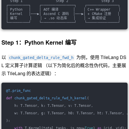
  Step 1                Step 2                Step 3
┌──────────┐    ┌────────────────┐    ┌───────────────┐
│ Python   │    │ AOT 编译       │    │ C++ Wrapper    │
│ Kernel   │───▶│ Ascend C 源码  │───▶│ + CMake 注册   │
│ 编写      │    │ → .so 动态库   │    │ → 集成验证      │
└──────────┘    └────────────────┘    └───────────────┘
Step 1：Python Kernel 编写
以
为例，使用 TileLang DS
chunk_gated_delta_rule_fwd_h
L 定义算子计算逻辑 （以下为简化后的概念性伪代码，主要展
示 TileLang 的表达逻辑）：
@T.prim_func
def
chunk_gated_delta_rule_fwd_h_kernel
(
    h: T.Tensor, k: T.Tensor, v: T.Tensor,
    w: T.Tensor, g: T.Tensor, h0: T.Tensor, ht: T.Tensor, .
)
:
with
 T.Kernel(total_tasks, is_npu=
True
) 
as
 (cid, vid):