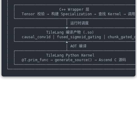
│                                                          
│  ┌───────────────────────────────────────────────────────
│  │                    C++ Wrapper 层                     
│  │   Tensor 校验 → 构建 Specialization → 查找 Kernel → 调用 
│  └───────────────────────┬───────────────────────────────
│                          │ 运行时调度                      
│  ┌───────────────────────▼───────────────────────────────
│  │              TileLang 编译产物 (.so)                   
│  │   causal_conv1d │ fused_sigmoid_gating │ chunk_gated_d
│  └───────────────────────▲───────────────────────────────
│                          │ AOT 编译                       
│  ┌───────────────────────┴───────────────────────────────
│  │              TileLang Python Kernel                   
│  │   @T.prim_func → generate_source() → Ascend C 源码     
│  └───────────────────────────────────────────────────────
└──────────────────────────────────────────────────────────