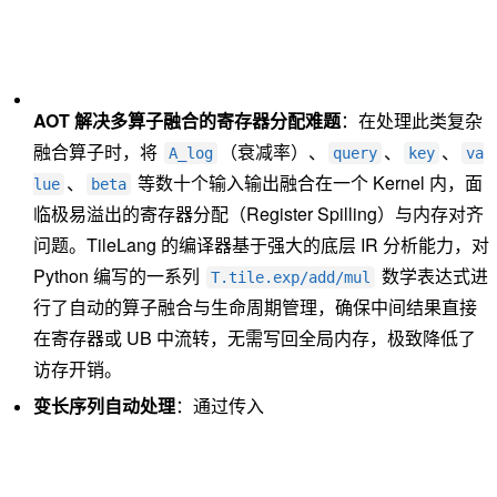
AOT 解决多算子融合的寄存器分配难题
：在处理此类复杂
融合算子时，将
（衰减率）、
、
、
A_log
query
key
va
、
等数十个输入输出融合在一个 Kernel 内，面
lue
beta
临极易溢出的寄存器分配（Register Spilling）与内存对齐
问题。TileLang 的编译器基于强大的底层 IR 分析能力，对
Python 编写的一系列
数学表达式进
T.tile.exp/add/mul
行了自动的算子融合与生命周期管理，确保中间结果直接
在寄存器或 UB 中流转，无需写回全局内存，极致降低了
访存开销。
变长序列自动处理
：通过传入