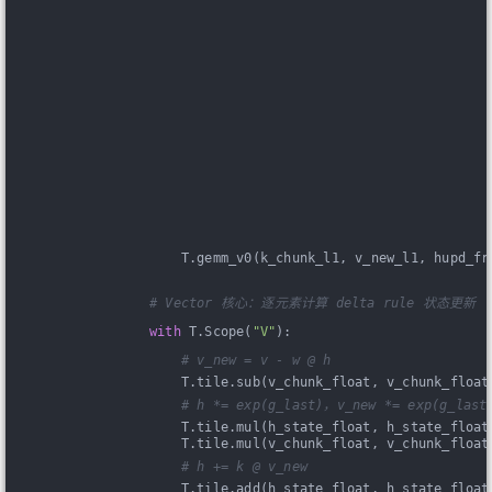
                    T.gemm_v0(k_chunk_l1, v_new_l1, hupd_fr
# Vector 核心：逐元素计算 delta rule 状态更新
with
 T.Scope(
"V"
):
# v_new = v - w @ h
                    T.tile.sub(v_chunk_float, v_chunk_float
# h *= exp(g_last)，v_new *= exp(g_last
                    T.tile.mul(h_state_float, h_state_float
                    T.tile.mul(v_chunk_float, v_chunk_float
# h += k @ v_new
                    T.tile.add(h_state_float, h_state_float