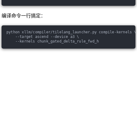
编译命令一行搞定：
python xllm/compiler/tilelang_launcher.py compile-kernels \
    --target ascend --device a3 \
    --kernels chunk_gated_delta_rule_fwd_h