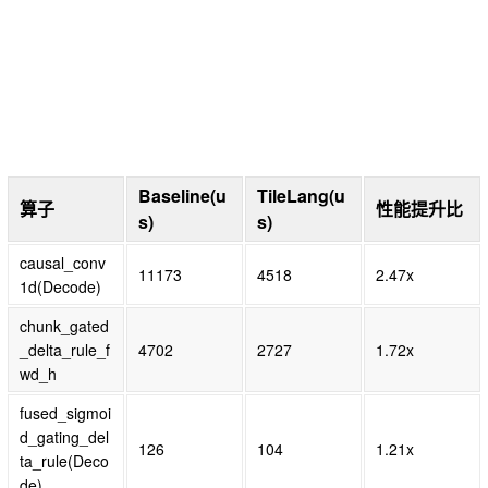
Baseline(u
TileLang(u
算子
性能提升比
s)
s)
causal_conv
11173
4518
2.47x
1d(Decode)
chunk_gated
_delta_rule_f
4702
2727
1.72x
wd_h
fused_sigmoi
d_gating_del
126
104
1.21x
ta_rule(Deco
de)