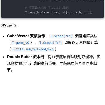
# 写回最终状态（float32 精度）
            T.copy(h_state_float, ht[i_n, i_h, ...])
核心要点：
Cube/Vector 双核协作
：
调度矩阵乘法
T.Scope("C")
（
），
调度逐元素向量计算
T.gemm_v0
T.Scope("V")
（
）
T.tile.sub/mul/add/exp
Double Buffer 流水线
：得益于底层自动映射双缓冲，实
现数据搬运与计算的高效重叠，屏蔽底层信号量同步细
节。