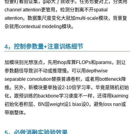
但要盯着验证集，gap大了就收手。任务也要对上，分类用
channel attention更管用，检测分割离不开spatial
attention。数据集尺度变化大就加multi-scale模块，背景复
杂就用contextual modeling模块。
4，控制参数量+注意训练细节
加模块别光想涨点，先用thop库算FLOPs和params，别让
参数翻倍导致训不动或推理慢。可以用depthwise
separable convolution替换普通卷积，或者用bottleneck降
维。另外，新模块要单独设2-10倍学习率，毕竟是随机初始
化，跟预训练的backbone学习速度不一样，还得用kaiming
初始化卷积层、BN层weight设1 bias设0，避免loss nan或
带崩整体。
5，必做消融实验验效果