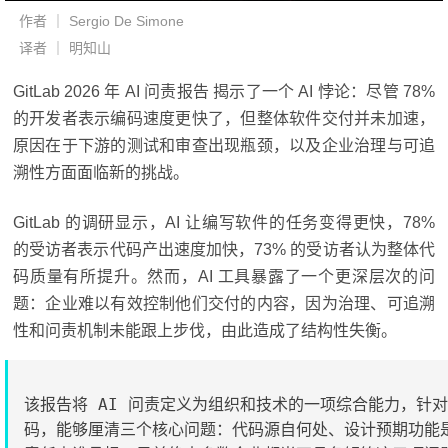
作者 ｜ Sergio De Simone
译者 ｜ 明知山
GitLab 2026 年 AI 问责报告 揭示了一个 AI 悖论：尽管 78%
的开发者表示编码速度更快了，但整体软件交付并未加速，
原因在于下游的测试和审查出现瓶颈，以及企业治理与可追
溯性方面面临新的挑战。
GitLab 的调研显示，AI 让编写软件的任务变得更快，78%
的受访者表示代码产出速度加快，73% 的受访者认为整体代
码质量有所提升。然而，AI 工具暴露了一个更深层次的问
题：企业难以有效控制他们交付的内容，因为治理、可追溯
性和问责机制未能跟上步伐，由此造成了结构性失衡。
该报告将 AI 问责定义为组织和技术的一项综合能力，针对
码，能够厘清三个核心问题：代码源自何处、设计预期功能