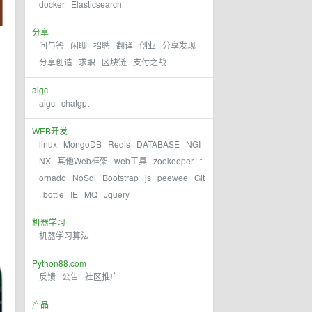
docker
Elasticsearch
分享
问与答
闲聊
招聘
翻译
创业
分享发现
分享创造
求职
区块链
支付之战
aigc
aigc
chatgpt
WEB开发
linux
MongoDB
Redis
DATABASE
NGI
NX
其他Web框架
web工具
zookeeper
t
ornado
NoSql
Bootstrap
js
peewee
Git
bottle
IE
MQ
Jquery
机器学习
机器学习算法
Python88.com
反馈
公告
社区推广
产品