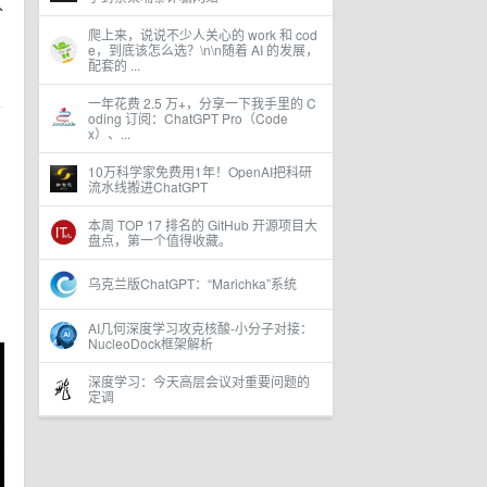
入
爬上来，说说不少人关心的 work 和 cod
e，到底该怎么选？\n\n随着 AI 的发展，
配套的 ...
一年花费 2.5 万+，分享一下我手里的 C
oding 订阅：ChatGPT Pro（Code
x）、...
10万科学家免费用1年！OpenAI把科研
流水线搬进ChatGPT
本周 TOP 17 排名的 GitHub 开源项目大
盘点，第一个值得收藏。
乌克兰版ChatGPT：“Marichka”系统
AI几何深度学习攻克核酸-小分子对接：
NucleoDock框架解析
深度学习：今天高层会议对重要问题的
定调