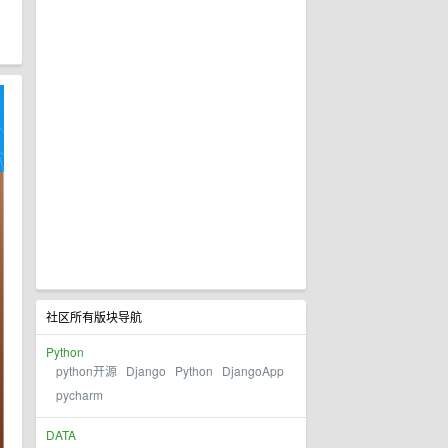
社区所有版块导航
Python
python开源
Django
Python
DjangoApp
pycharm
DATA