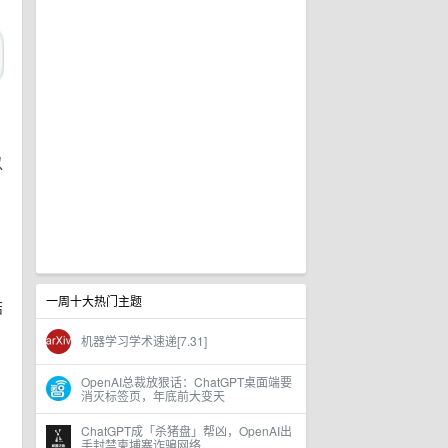
以
一周十大热门主题
结
机器学习学术速递[7.31]
OpenAI总裁放狠话：ChatGPT桌面端要
消灭标签页，年底前大变天
ChatGPT成「杀猪盘」帮凶，OpenAI出
手封禁柬埔寨诈骗网络