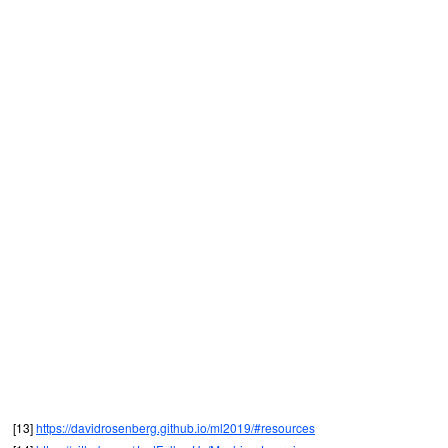
[13]
https://davidrosenberg.github.io/ml2019/#resources