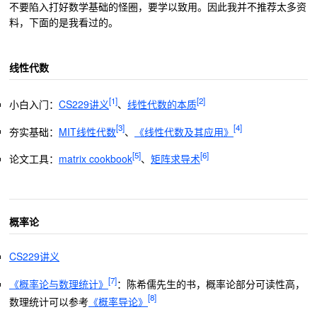
不要陷入打好数学基础的怪圈，要学以致用。因此我并不推荐太多资
料，下面的是我看过的。
线性代数
[1]
[2]
小白入门：
CS229讲义
、
线性代数的本质
[3]
[4]
夯实基础：
MIT线性代数
、
《线性代数及其应用》
[5]
[6]
论文工具：
matrix cookbook
、
矩阵求导术
概率论
CS229讲义
[7]
《概率论与数理统计》
：陈希儒先生的书，概率论部分可读性高，
[8]
数理统计可以参考
《概率导论》