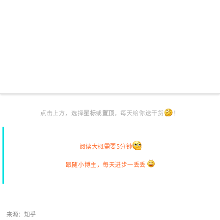
点击上方，选择
星标
或
置顶
，每天给你送干货
！
阅读大概需要5分钟
跟随小博主，每天进步一丢丢
来源：知乎