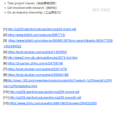
[1]
http://cs229.stanford.edu/section/cs229-linalg.pdf
[2]
https://www.bilibili.com/video/av5987715/
[3]
https://www.bilibili.com/video/av36568126?from=search&seid=905477339
1352490522
[4]
https://book.douban.com/subject/1425950/
[5]
http://www2.imm.dtu.dk/pubdb/pubs/3274-full.html
[6]
https://zhuanlan.zhihu.com/p/24709748
[7]
https://book.douban.com/subject/2201479/
[8]
https://book.douban.com/subject/26694188/
[9]
http://open.163.com/newview/movie/courseintro?newurl=%2Fspecial%2FK
han%2Fkhstatistics.html
[10]
http://cs229.stanford.edu/section/cs229-cvxopt.pdf
[11]
http://cs229.stanford.edu/section/cs229-cvxopt2.pdf
[12]
https://www.zhihu.com/question/68418633/answer/264232350