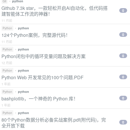
•
python
Git
Github 7.3k star，一款轻松开启AI自动化，低代码搭
0
建智能体工作流的神器！
11 月前
•
python
Python
124个Python案例，完整源代码！
0
11 月前
•
python
Python
Python闭包中的循环变量问题及解决方案
0
12 月前
•
python
Python
Python Web 开发常见的100个问题.PDF
0
1 年前
•
python
Python
bashplotlib，一个神奇的 Python 库！
0
1 年前
•
python
Python
80个Python数据分析必备实战案例.pdf(附代码)，完
0
全开放下载