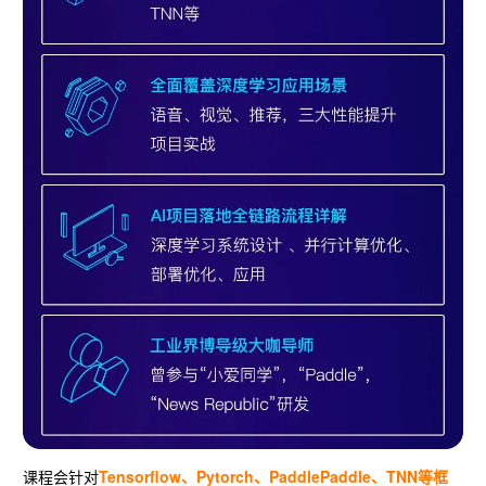
课程会针对
Tensorflow、Pytorch、PaddlePaddle、TNN等
框