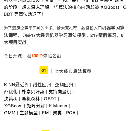
的阶段。
想去深入理解一些算法的核心内涵却被 XGBoost | G
BDT 等算法劝退了！
机器学习算
为了满足全民学习AI的需求，给大家推荐一款轻松入门
法课程
17大经典机器学习算法模型，21+案例练习，8
，
涵盖
大项目实战
。
今日开课，限
100个
体验名额
01
十七大经典算法模型
|
K-NN最近邻 | 线性回归 | 逻辑回归 |
| 凸优化 | 朴素贝叶斯 | 支持向量机 |
| 决策树 | 随机森林 | GBDT |
| XGBoost | 矩阵分解 | K-Means |
| GMM | 主题模型 | EM
| 聚类 | PCA |