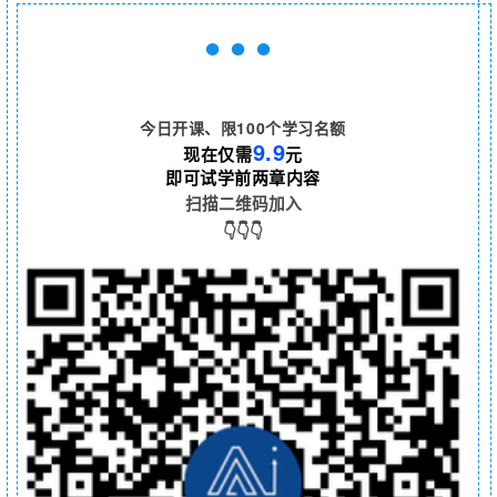
●●●
今日开课、限100个学习名额
9.9
现在
仅需
元
即可试学前两章内容
扫描二维码加入
👇
👇👇