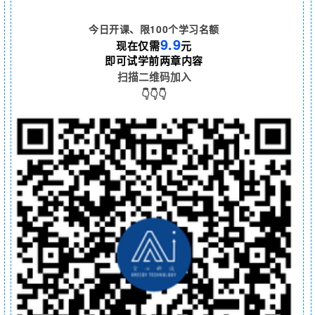
今日开课、限100个学习名额
9.9
现在
仅需
元
即可试学前两章内容
扫描二维码加入
👇
👇👇