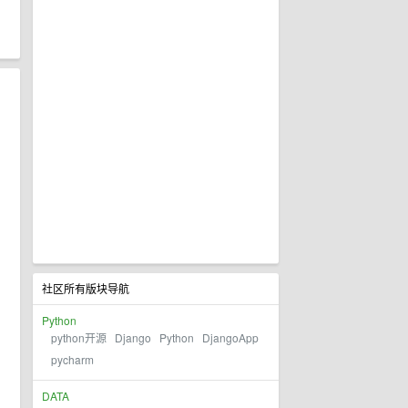
社区所有版块导航
Python
python开源
Django
Python
DjangoApp
pycharm
DATA