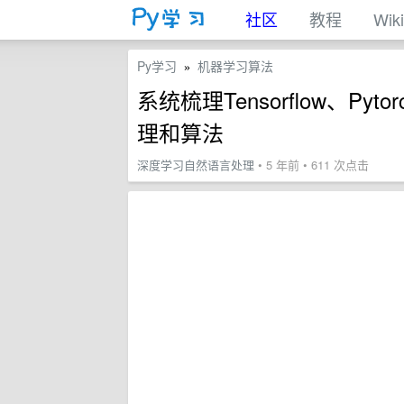
社区
教程
Wiki
Py学习
机器学习算法
»
系统梳理Tensorflow、Py
理和算法
深度学习自然语言处理
• 5 年前 • 611 次点击