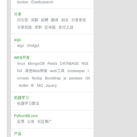
docker
Elasticsearch
分享
问与答
闲聊
招聘
翻译
创业
分享发现
分享创造
求职
区块链
支付之战
aigc
aigc
chatgpt
WEB开发
linux
MongoDB
Redis
DATABASE
NGI
NX
其他Web框架
web工具
zookeeper
t
ornado
NoSql
Bootstrap
js
peewee
Git
bottle
IE
MQ
Jquery
机器学习
机器学习算法
Python88.com
反馈
公告
社区推广
产品