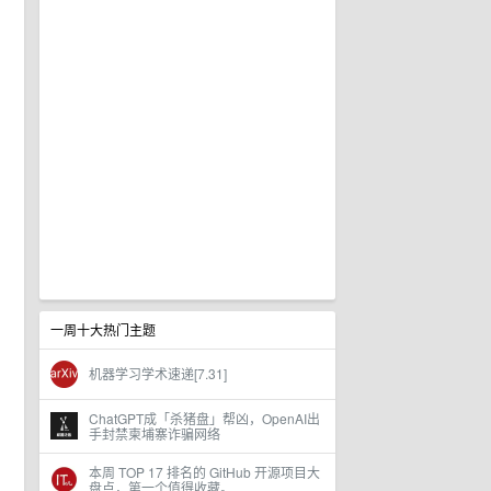
一周十大热门主题
机器学习学术速递[7.31]
ChatGPT成「杀猪盘」帮凶，OpenAI出
手封禁柬埔寨诈骗网络
本周 TOP 17 排名的 GitHub 开源项目大
盘点，第一个值得收藏。