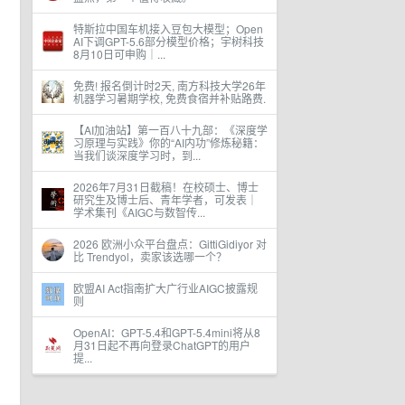
特斯拉中国车机接入豆包大模型；Open
AI下调GPT-5.6部分模型价格；宇树科技
8月10日可申购｜...
免费! 报名倒计时2天, 南方科技大学26年
机器学习暑期学校, 免费食宿并补贴路费.
【AI加油站】第一百八十九部：《深度学
习原理与实践》你的“AI内功”修炼秘籍：
当我们谈深度学习时，到...
2026年7月31日截稿！在校硕士、博士
研究生及博士后、青年学者，可发表｜
学术集刊《AIGC与数智传...
2026 欧洲小众平台盘点：GittiGidiyor 对
比 Trendyol，卖家该选哪一个？
欧盟AI Act指南扩大广行业AIGC披露规
则
OpenAI：GPT-5.4和GPT-5.4mini将从8
月31日起不再向登录ChatGPT的用户
提...