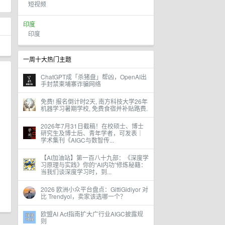
短视频
印度
印度
一周十大热门主题
ChatGPT成「杀猪盘」帮凶，OpenAI出
手封禁柬埔寨诈骗网络
免费! 报名倒计时2天, 南方科技大学26年
机器学习暑期学校, 免费食宿并补贴路费.
2026年7月31日截稿！在校硕士、博士
研究生及博士后、青年学者，可发表｜
学术集刊《AIGC与数智传...
【AI加油站】第一百八十九部：《深度学
习原理与实践》你的“AI内功”修炼秘籍：
当我们谈深度学习时，到...
2026 欧洲小众平台盘点：GittiGidiyor 对
比 Trendyol，卖家该选哪一个？
欧盟AI Act指南扩大广行业AIGC披露规
则