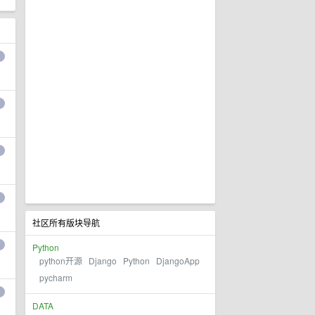
社区所有版块导航
Python
python开源
Django
Python
DjangoApp
pycharm
DATA