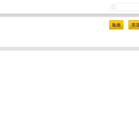
私信
关
•