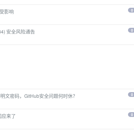
0
目受影响
0
884) 安全风险通告
0
明文密码，GitHub安全问题何时休？
0
回应来了