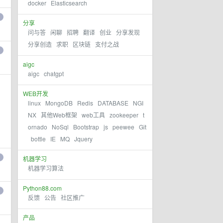
docker
Elasticsearch
分享
问与答
闲聊
招聘
翻译
创业
分享发现
分享创造
求职
区块链
支付之战
aigc
aigc
chatgpt
WEB开发
linux
MongoDB
Redis
DATABASE
NGI
NX
其他Web框架
web工具
zookeeper
t
ornado
NoSql
Bootstrap
js
peewee
Git
bottle
IE
MQ
Jquery
机器学习
机器学习算法
Python88.com
反馈
公告
社区推广
产品