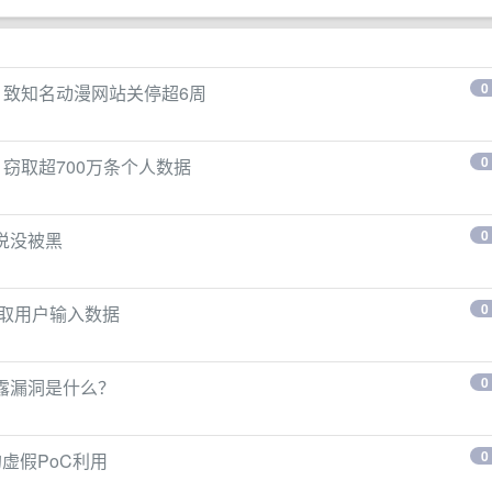
0
统，致知名动漫网站关停超6周
0
，窃取超700万条个人数据
0
I说没被黑
0
窃取用户输入数据
0
据泄露漏洞是什么？
0
的虚假PoC利用