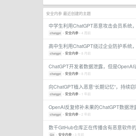
安全内参 最近创建的主题
中学生利用ChatGPT恶意攻击会员系
•
• 4 周前
安全内参
chatgpt
高中生利用ChatGPT绕过企业防护系统
•
• 8 月前
安全内参
chatgpt
ChatGPT开发者数据泄露，但是OpenA
•
• 8 月前
安全内参
chatgpt
向ChatGPT植入恶意“长期记忆”，持续
•
• 1 年前
安全内参
chatgpt
OpenAI反复修补未果的ChatGPT数
•
• 2 年前
安全内参
chatgpt
数千GitHub仓库正在传播含有恶意软件
•
• 3 年前
安全内参
Git