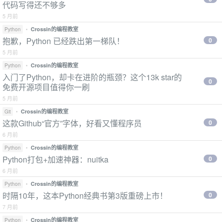
代码写得还不够多
5 月前
•
Crossin的编程教室
Python
抱歉，Python 已经跌出第一梯队！
0
5 月前
•
Crossin的编程教室
Python
入门了Python，却卡在进阶的瓶颈？这个13k star的
0
免费开源项目值得你一刷
5 月前
•
Crossin的编程教室
Git
这款Github“官方”字体，好看又懂程序员
0
6 月前
•
Crossin的编程教室
Python
Python打包+加速神器：nuitka
0
6 月前
•
Crossin的编程教室
Python
时隔10年，这本Python经典书第3版重磅上市！
0
7 月前
•
Crossin的编程教室
Python