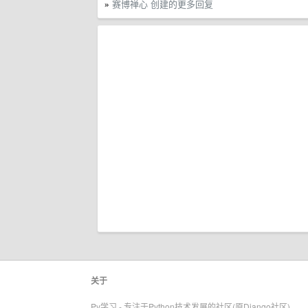
赛博禅心 创建的更多回复
»
关于
Py学习 - 专注于Python技术发展的社区(原Django社区)