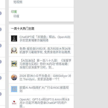
短视频
印度
印度
一周十大热门主题
ChatGPT成「杀猪盘」帮凶，OpenAI出
手封禁柬埔寨诈骗网络
免费! 报名倒计时2天, 南方科技大学26年
机器学习暑期学校, 免费食宿并补贴路费.
【AI加油站】第一百八十九部：《深度学
习原理与实践》你的“AI内功”修炼秘籍：
当我们谈深度学习时，到...
2026 欧洲小众平台盘点：GittiGidiyor 对
比 Trendyol，卖家该选哪一个？
欧盟AI Act指南扩大广行业AIGC披露规
则
OpenAI：GPT-5.4和GPT-5.4mini将从8
月31日起不再向登录ChatGPT的用户
提...