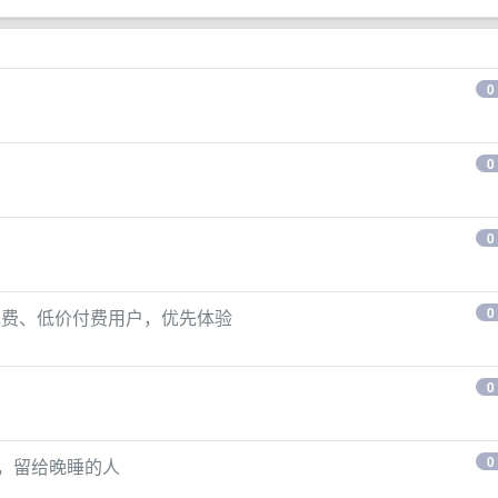
0
0
0
0
告，免费、低价付费用户，优先体验
0
0
机会，留给晚睡的人