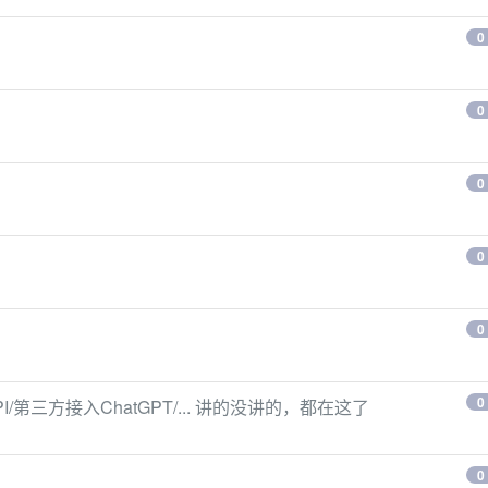
0
0
0
0
0
0
API/第三方接入ChatGPT/... 讲的没讲的，都在这了
0