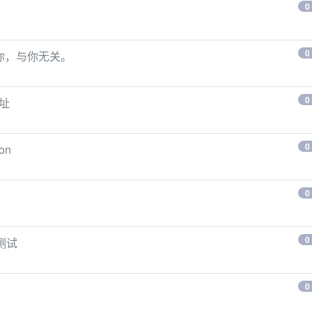
0
0
消灭你，与你无关。
0
地址
0
on
0
0
测试
0