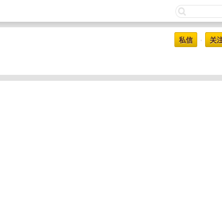
私信
关
•