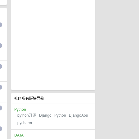
社区所有版块导航
Python
python开源
Django
Python
DjangoApp
pycharm
DATA