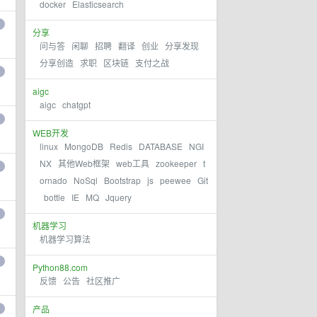
docker
Elasticsearch
分享
问与答
闲聊
招聘
翻译
创业
分享发现
分享创造
求职
区块链
支付之战
aigc
aigc
chatgpt
WEB开发
linux
MongoDB
Redis
DATABASE
NGI
NX
其他Web框架
web工具
zookeeper
t
ornado
NoSql
Bootstrap
js
peewee
Git
bottle
IE
MQ
Jquery
机器学习
机器学习算法
Python88.com
反馈
公告
社区推广
产品