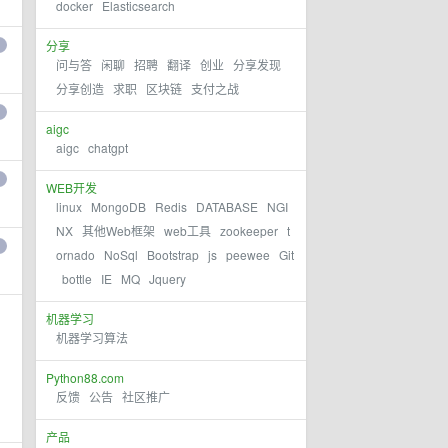
docker
Elasticsearch
分享
问与答
闲聊
招聘
翻译
创业
分享发现
分享创造
求职
区块链
支付之战
aigc
aigc
chatgpt
WEB开发
linux
MongoDB
Redis
DATABASE
NGI
NX
其他Web框架
web工具
zookeeper
t
ornado
NoSql
Bootstrap
js
peewee
Git
bottle
IE
MQ
Jquery
机器学习
机器学习算法
Python88.com
反馈
公告
社区推广
产品