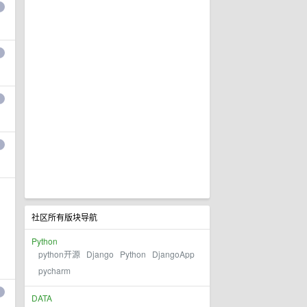
社区所有版块导航
Python
python开源
Django
Python
DjangoApp
pycharm
DATA