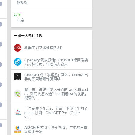
短视频
印度
印度
一周十大热门主题
机器学习学术速递[7.31]
OpenAI总裁放狠话：ChatGPT桌面端要
消灭标签页，年底前大变天
ChatGPT成「杀猪盘」帮凶，OpenAI出
手封禁柬埔寨诈骗网络
爬上来，说说不少人关心的 work 和 cod
e，到底该怎么选？\n\n随着 AI 的发展，
配套的 ...
一年花费 2.5 万+，分享一下我手里的 C
oding 订阅：ChatGPT Pro（Code
x）、...
AIGC剧片持证上星引热议，广电的三重
考验刚开始