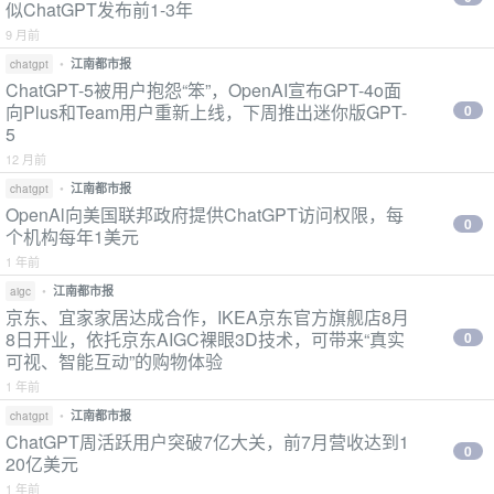
似ChatGPT发布前1-3年
9 月前
•
江南都市报
chatgpt
ChatGPT-5被用户抱怨“笨”，OpenAI宣布GPT-4o面
向Plus和Team用户重新上线，下周推出迷你版GPT-
0
5
12 月前
•
江南都市报
chatgpt
OpenAl向美国联邦政府提供ChatGPT访问权限，每
0
个机构每年1美元
1 年前
•
江南都市报
aigc
京东、宜家家居达成合作，IKEA京东官方旗舰店8月
8日开业，依托京东AIGC裸眼3D技术，可带来“真实
0
可视、智能互动”的购物体验
1 年前
•
江南都市报
chatgpt
ChatGPT周活跃用户突破7亿大关，前7月营收达到1
0
20亿美元
1 年前