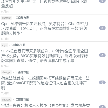
成合作引起用户抗议，已被其竞争对手Claude下载
0
量反超
5 月前
•
江南都市报
chatgpt
OpenAI冲刺千亿美元融资，奥尔特曼：ChatGPT月
度增速重回10%以上，正准备在本周推出一款“升级
0
版聊天模型”
5 月前
•
江南都市报
aigc
2026总台春晚带来多项首次：8K制作全面采用全国
产化设备，AIGC实景特效创新应用，新增添无障碍
0
版本同步直播，通过手语表演和AI生成字幕
6 月前
•
江南都市报
chatgpt
荷兰法院裁定一桩婚姻因AI撰写结婚证词而无效，法
院指出ChatGPT撰写的结婚证词未包含相关法律声
0
明
7 月前
•
江南都市报
chatgpt
宇树王兴兴：机器人大模型（具身智能）发展阶段类
0