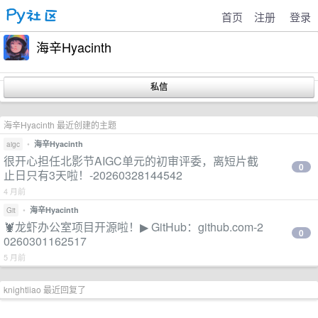
首页
注册
登录
海辛Hyacinth
海辛Hyacinth 最近创建的主题
•
海辛Hyacinth
aigc
很开心担任北影节AIGC单元的初审评委，离短片截
0
止日只有3天啦！-20260328144542
4 月前
•
海辛Hyacinth
Git
🦞龙虾办公室项目开源啦！▶ GitHub：github.com-2
0
0260301162517
5 月前
knightliao 最近回复了