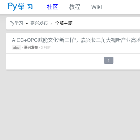
社区
教程
Wiki
Py学习
嘉兴发布
全部主题
»
»
AIGC+OPC赋能文化“新三样”，嘉兴长三角大视听产业高
•
• 3 月前
嘉兴发布
aigc
1