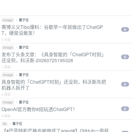
•
量子位
chatgpt
赛博义父Tibo爆料：谷歌早一年就做出了ChatGP
0
T，硬是没敢发！
5 天前
•
量子位
chatgpt
发布了头条文章：《具身智能的「ChatGPT时刻」
0
还没到，科沃斯-20260725195328
1 周前
•
量子位
chatgpt
具身智能的「ChatGPT时刻」还没到，科沃斯先把
0
机器人拆开了
2 周前
•
量子位
chatgpt
OpenAI官方教你8招玩透ChatGPT！
0
3 周前
•
量子位
Git
【#巴菲特和芒格也被做成了agent#】GitHub一周获