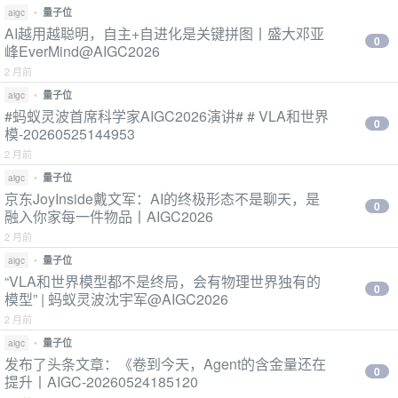
•
量子位
aigc
AI越用越聪明，自主+自进化是关键拼图丨盛大邓亚
0
峰EverMind@AIGC2026
2 月前
•
量子位
aigc
#蚂蚁灵波首席科学家AIGC2026演讲# # VLA和世界
0
模-20260525144953
2 月前
•
量子位
aigc
京东JoyInside戴文军：AI的终极形态不是聊天，是
0
融入你家每一件物品丨AIGC2026
2 月前
•
量子位
aigc
“VLA和世界模型都不是终局，会有物理世界独有的
0
模型” | 蚂蚁灵波沈宇军@AIGC2026
2 月前
•
量子位
aigc
发布了头条文章：《卷到今天，Agent的含金量还在
0
提升丨AIGC-20260524185120