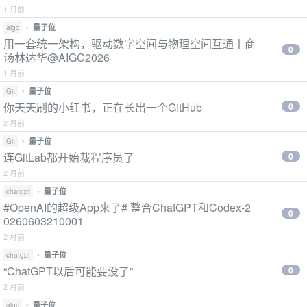
1 月前
•
量子位
aigc
用一套统一架构，驱动数字空间与物理空间互通丨商
0
汤林达华@AIGC2026
1 月前
•
量子位
Git
你天天刷的小红书，正在长出一个GitHub
0
2 月前
•
量子位
Git
连GitLab都开始裁程序员了
0
2 月前
•
量子位
chatgpt
#OpenAI的超级App来了# 整合ChatGPT和Codex-2
0
0260603210001
2 月前
•
量子位
chatgpt
“ChatGPT以后可能要没了”
0
2 月前
•
量子位
aigc