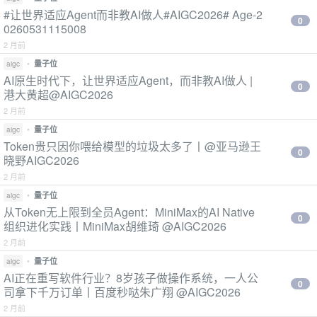
#让世界适应Agent而非教AI做人#AIGC2026# Age-2
0
0260531115008
2 月前
•
量子位
aigc
AI原生时代下，让世界适应Agent，而非教AI做人 |
0
港大黄超@AIGC2026
2 月前
•
量子位
aigc
Token贵只因你喂给模型的垃圾太多了丨@亚马逊王
0
晓野AIGC2026
2 月前
•
量子位
aigc
从Token无上限到全员Agent：MiniMax的AI Native
0
组织进化实践丨MiniMax胡维琦 @AIGC2026
2 月前
•
量子位
aigc
AI正在重写软件行业？8岁孩子做操作系统，一人公
0
司拿下千万订单丨百度秒哒朱广翔 @AIGC2026
2 月前