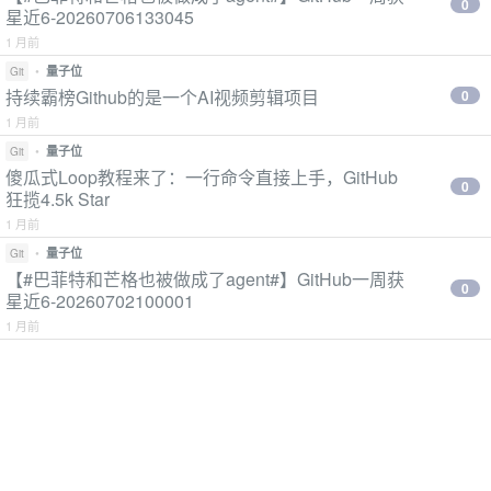
0
星近6-20260706133045
1 月前
•
量子位
Git
持续霸榜Github的是一个AI视频剪辑项目
0
1 月前
•
量子位
Git
傻瓜式Loop教程来了：一行命令直接上手，GitHub
0
狂揽4.5k Star
1 月前
•
量子位
Git
【#巴菲特和芒格也被做成了agent#】GitHub一周获
0
星近6-20260702100001
1 月前