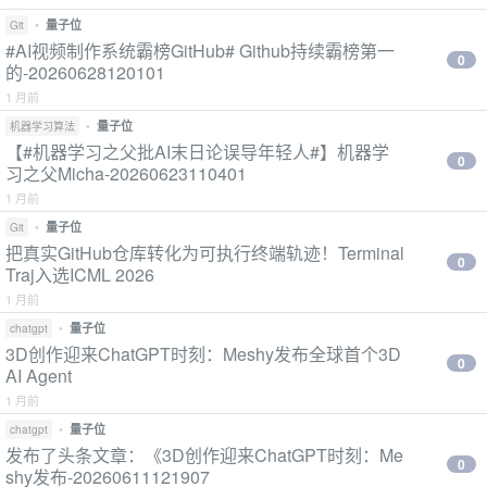
•
量子位
Git
#AI视频制作系统霸榜GitHub# Github持续霸榜第一
0
的-20260628120101
1 月前
•
量子位
机器学习算法
【#机器学习之父批AI末日论误导年轻人#】机器学
0
习之父Micha-20260623110401
1 月前
•
量子位
Git
把真实GitHub仓库转化为可执行终端轨迹！Terminal
0
Traj入选ICML 2026
1 月前
•
量子位
chatgpt
3D创作迎来ChatGPT时刻：Meshy发布全球首个3D
0
AI Agent
1 月前
•
量子位
chatgpt
发布了头条文章：《3D创作迎来ChatGPT时刻：Me
0
shy发布-20260611121907