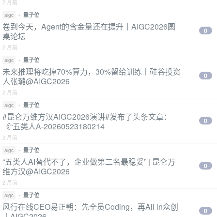
2 月前
•
量子位
aigc
卷到今天，Agent的含金量还在提升丨AIGC2026圆
0
桌论坛
2 月前
•
量子位
aigc
未来推理将吃掉70%算力，30%留给训练丨硅谷投资
0
人张璐@AIGC2026
2 月前
•
量子位
aigc
#昆仑万维方汉AIGC2026演讲#发布了头条文章：
0
《“五类人A-20260523180214
2 月前
•
量子位
aigc
“五类人AI替代不了，企业做第二名最稳妥” | 昆仑万
0
维方汉@AIGC2026
2 月前
•
量子位
aigc
风行在线CEO易正朝：先全员Coding，再All in众创
0
丨AIGC2026