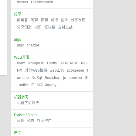
docker
Elasticsearch
分享
问与答
闲聊
招聘
翻译
创业
分享发现
分享创造
求职
区块链
支付之战
aigc
aigc
chatgpt
WEB开发
linux
MongoDB
Redis
DATABASE
NGI
NX
其他Web框架
web工具
zookeeper
t
ornado
NoSql
Bootstrap
js
peewee
Git
bottle
IE
MQ
Jquery
机器学习
机器学习算法
Python88.com
反馈
公告
社区推广
产品