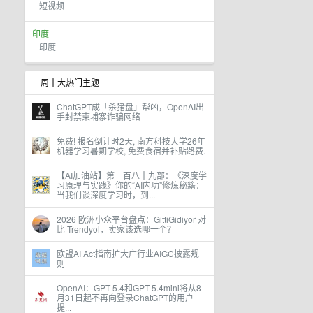
短视频
印度
印度
一周十大热门主题
ChatGPT成「杀猪盘」帮凶，OpenAI出
手封禁柬埔寨诈骗网络
免费! 报名倒计时2天, 南方科技大学26年
机器学习暑期学校, 免费食宿并补贴路费.
【AI加油站】第一百八十九部：《深度学
习原理与实践》你的“AI内功”修炼秘籍：
当我们谈深度学习时，到...
2026 欧洲小众平台盘点：GittiGidiyor 对
比 Trendyol，卖家该选哪一个？
欧盟AI Act指南扩大广行业AIGC披露规
则
OpenAI：GPT-5.4和GPT-5.4mini将从8
月31日起不再向登录ChatGPT的用户
提...