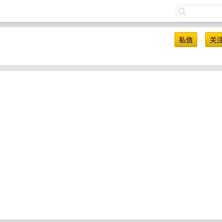
私信
关
•