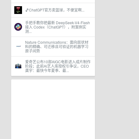
🏀ChatGPT官方卖篮球，不便宜啊...
手把手教你把最新 DeepSeek-V4-Flash
接入 Codex（ChatGPT），附案例实
测...
Nature Communications：面向层状材
料的精确、可迁移且可验证的机器学习
原子间势
爱奇艺公布10部AIGC电影进入成片制作
阶段；此前AI艺人库授权引争议，CEO
龚宇：最快今年夏季、最...