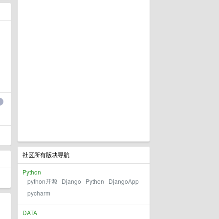
社区所有版块导航
Python
python开源
Django
Python
DjangoApp
pycharm
DATA