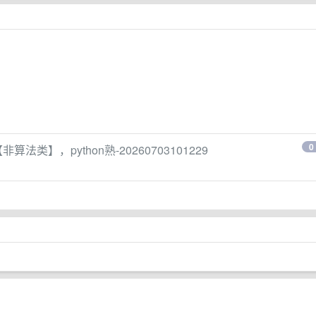
0
】，python熟-20260703101229