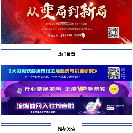
几
年
迎
来
不
少
增
热门推荐
量
，
比
如
行
业
整
改
下
的
用
推荐阅读