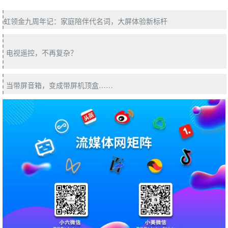
户
体
虹领金九周年记：家庭陪伴代名词，大屏体验新标杆
验
提
升
电视遥控，不再复杂？
，
康
当带屏音箱，变成带屏机顶盒……
养
、
社
区
、
教
育
等
服
务
的
不