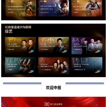
电
欢迎申报
视
行
业
近