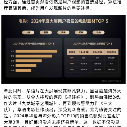
径方面，通过首页观看依然是用户观影的首选路径，算法推
荐紧随其后，成为用户发现新片的重要途径。
与此同时，华语片在大屏展现其非凡魅力，显著超越海外大
片的表现。从令人捧腹的喜剧《抓娃娃》，到热⾎沸腾的动
作大片《九龙城寨之围城》，再到硬核警匪⼒作《三⼤
队》，华语电影佳作频出，深受观众喜爱。尤为值得关注的
是 ，2024年华语与海外影片TOP10的销售总额对比差距扩
大至3倍，且好莱坞影片未能跻身榜单。这⼀数据不仅彰显