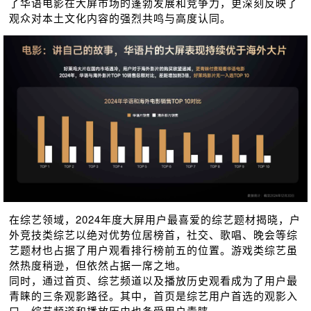
了华语电影在大屏市场的蓬勃发展和竞争力，更深刻反映了
观众对本土⽂化内容的强烈共鸣与高度认同。
在综艺领域，2024年度大屏用户最喜爱的综艺题材揭晓，户
外竞技类综艺以绝对优势位居榜首，社交、歌唱、晚会等综
艺题材也占据了用户观看排行榜前五的位置。游戏类综艺虽
然热度稍逊，但依然占据⼀席之地。
同时，通过首页、综艺频道以及播放历史观看成为了用户最
青睐的三条观影路径。其中，首页是综艺用户首选的观影入
口，综艺频道和播放历史也备受用户青睐。