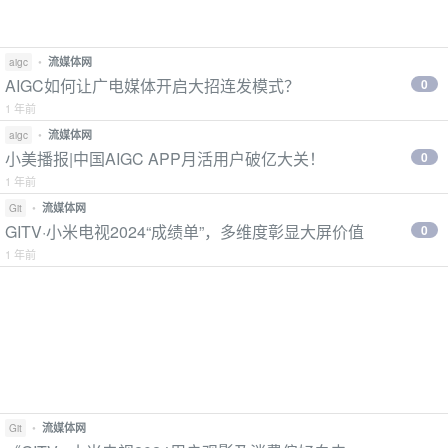
•
流媒体网
aigc
AIGC如何让广电媒体开启大招连发模式？
0
1 年前
•
流媒体网
aigc
小美播报|中国AIGC APP月活用户破亿大关！
0
1 年前
•
流媒体网
Git
GITV·小米电视2024“成绩单”，多维度彰显大屏价值
0
1 年前
•
流媒体网
Git