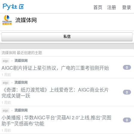
首页
注册
登录
流媒体网
流媒体网 最近创建的主题
•
流媒体网
aigc
AIGC剧片持证上星引热议，广电的三重考验刚开始
0
1 周前
•
流媒体网
aigc
《奇谭：纸刃渡荒墟》上线爱奇艺：AIGC商业长片
0
完成关键一跃
1 周前
•
流媒体网
aigc
小美播报 | 华数AIGC平台“灵蕴AI 2.0”上线,推出“灵图
0
助手”“灵感画布”功能
1 周前