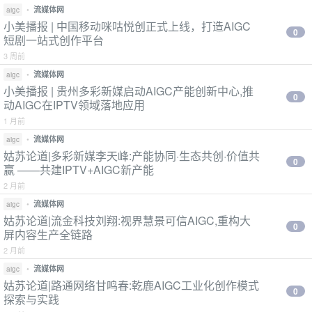
•
流媒体网
aigc
小美播报 | 中国移动咪咕悦创正式上线，打造AIGC
0
短剧一站式创作平台
3 周前
•
流媒体网
aigc
小美播报 | 贵州多彩新媒启动AIGC产能创新中心,推
0
动AIGC在IPTV领域落地应用
1 月前
•
流媒体网
aigc
姑苏论道|多彩新媒李天峰:产能协同·生态共创·价值共
0
赢 ——共建IPTV+AIGC新产能
2 月前
•
流媒体网
aigc
姑苏论道|流金科技刘翔:视界慧景可信AIGC,重构大
0
屏内容生产全链路
2 月前
•
流媒体网
aigc
姑苏论道|路通网络甘鸣春:乾鹿AIGC工业化创作模式
0
探索与实践