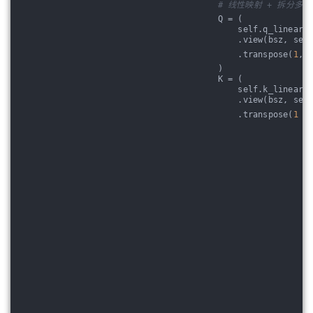
# 线性映射 + 拆分多头
        Q = (
            self.q_linear(
            .view(bsz, seq
            .transpose(
1
, 
        )
        K = (
            self.k_linear(
            .view(bsz, seq
            .transpose(
1