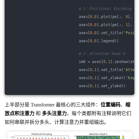
# 1：Positional Encoding
axes[
0
,
0
].plot(pe[:, 
0
], l
axes[
0
,
0
].plot(pe[:, 
1
], l
axes[
0
,
0
].set_title(
'Posit
axes[
0
,
0
].legend()
# 2：Attention Head 0
im0 = axes[
0
,
1
].imshow(att
axes[
0
,
1
].set_title(
'Atten
axes[
0
,
1
].set_xlabel(
'Key 
axes[
0
,
1
].set_ylabel(
上半部分是 Transformer 最核心的三大组件：
位置编码
、
缩
放点积注意力
和
多头注意力
，每个类都附有注释说明它们
如何串联并拆分多头、计算注意力并重组输出。