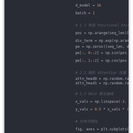
d_model = 
16
batch = 
1
# 2.1 构造 Positional Encod
pos = np.arange(seq_len)[:
div_term = np.exp(np.arang
pe = np.zeros((seq_len, d_
pe[:, 
0
::
2
] = np.sin(pos *
pe[:, 
1
::
2
] = np.cos(pos *
# 2.2 随机 Attention 权重
attn_head0 = np.random.ran
attn_head1 = np.random.ran
# 2.3 GELU 激活曲线
x_vals = np.linspace(
-3
, 
3
y_vals = 
0.5
 * x_vals * (
1
# 分析可视化
fig, axes = plt.subplots(
2