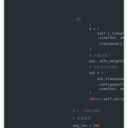
, 
2
)
        )
        V = (
            self.v_linear(
            .view(bsz, seq
            .transpose(
1
, 
        )
# 计算注意力
        out, attn_weights 
# 合并多头并输出
        out = (
            out.transpose(
            .contiguous()
            .view(bsz, seq
        )
return
 self.out(ou
# 2. 可视化脚本
# 准备数据
seq_len = 
100