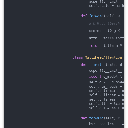
        super().__init__()
        self.scale = math.
def
forward
(self, Q, K
# Q,K,V: (batch, h
        scores = (Q @ K.tr
        attn = torch.softm
return
 (attn @ V),
class
MultiHeadAttention
(n
def
__init__
(self, d_m
        super().__init__()
assert
 d_model % n
        self.d_k = d_model
        self.num_heads = n
        self.q_linear = nn
        self.k_linear = nn
        self.v_linear = nn
        self.attn = Scaled
        self.out = nn.Line
def
forward
(self, x)
:
        bsz, seq_len, _ = 