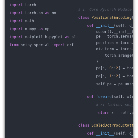
import
 torch
# 1. Core PyTorch Module 
import
 torch.nn 
as
 nn
class
PositionalEncoding
(n
import
 math
def
__init__
(self, d_m
import
 numpy 
as
 np
        super().__init__()
        pe = torch.zeros(m
import
 matplotlib.pyplot 
as
 plt
        position = torch.a
from
 scipy.special 
import
 erf
        div_term = torch.e
            torch.arange(
0
        )
        pe[:, 
0
::
2
] = torc
        pe[:, 
1
::
2
] = torc
        self.pe = pe.unsqu
def
forward
(self, x)
:
# x: (batch, seq_l
return
 x + self.pe
class
ScaledDotProductAtte
def
__init__
(self, d_k