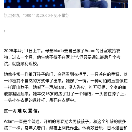
👆点预约，“0904”晚20:00不见不散👆
/
2025年4月11日上午。母亲Maria去自己孩子Adam的卧室收拾衣
物，过去一个月，他生病不得不在家上学,但只要通过最后几个考
试，就能顺利返校。
她像往常一样推开孩子的门，突然看到衣柜里，一只苍白的手臂，以
一种极其不自然的方式伸了出来。她愣了一愣，一种可怕的直觉像蛇
一样爬山脖子。她喊了一声Adam，没人答应，推开壁柜，全身的血
液都凝固起来。她年仅16岁的孩子打了一个绳结，一头套在脖子上，
一头挂在衣柜的悬挂杆，吊死在衣柜中。
这一切
难 以 置 信。
Adam一直是个普通、开朗的青春期大男孩孩子，和这个年龄的很多
孩子一样，常年关着门，熬夜上网做作业。他喜欢音乐、日本漫画和