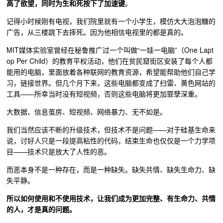
高了欲望，同时为生和死按下了加速键
。
记得小时候刚有电视，我们院里就有一个小学生，模仿大大泡泡糖的
广告，从三楼跳下去摔死。因为他相信电视里的都是真的。
MIT媒体实验室曾经在秘鲁推广过一个叫做“
一娃一电脑”
（One Lapt
op Per Child）的教育平权活动，他们在贫民窟街区安装了每个人都
能用的电脑，里面放着各种联网的教育资源，希望能帮助他们自己学
习，链接世界。但几个月下来，这些电脑都变成了扫雷、黄色网站的
工具——所幸当时没有短视频，否则这些电脑将更加罪孽深重。
大数据、信息茧房、短视频、网络暴力、无不如是。
我们当然应该不断的升级技术，但技术不是问题——
对于硅基生命来
说，讨好人只是一段提高粘性的代码，结束生命也仅仅是一个力学项
目——技术只是放大了人性的恶。
而恶本身不是一种存在，而是一种缺失。缺失共情、缺失生命力、缺
失平静。
所以如何使用和不使用技术，让我们成为更加完整、有生命力、共情
的人，才是真的问题。