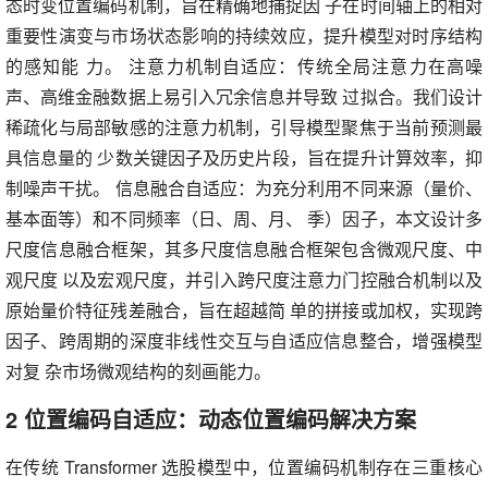
态时变位置编码机制，旨在精确地捕捉因 子在时间轴上的相对
重要性演变与市场状态影响的持续效应，提升模型对时序结构
的感知能 力。 注意力机制自适应：传统全局注意力在高噪
声、高维金融数据上易引入冗余信息并导致 过拟合。我们设计
稀疏化与局部敏感的注意力机制，引导模型聚焦于当前预测最
具信息量的 少数关键因子及历史片段，旨在提升计算效率，抑
制噪声干扰。 信息融合自适应：为充分利用不同来源（量价、
基本面等）和不同频率（日、周、月、 季）因子，本文设计多
尺度信息融合框架，其多尺度信息融合框架包含微观尺度、中
观尺度 以及宏观尺度，并引入跨尺度注意力门控融合机制以及
原始量价特征残差融合，旨在超越简 单的拼接或加权，实现跨
因子、跨周期的深度非线性交互与自适应信息整合，增强模型
对复 杂市场微观结构的刻画能力。
2 位置编码自适应：动态位置编码解决方案
在传统 Transformer 选股模型中，位置编码机制存在三重核心