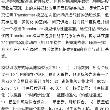
处理等领域取得革 命性成功，但其在金融时序数据（特别是股
票收益预测）上的直接迁移应用仍面临独特挑战， 尽管已有研
究证明 Transformer 模型在 A 股市场具备较好的选股效果，但
其存在进一步优化 的空间。 研究伊始，我们将严谨构建并测
试一个标准 Transformer 模型作为性能基准。通过评估 未经优
化的 Transformer 模型在选股任务中的原始表现，揭示其在捕
捉金融市场复杂动态（如 非平稳性、长短期依赖、噪声干扰）
方面存在的固有局限，为后续优化提供明确的方向与对 比基
线。
模型训练方式等其他模型设定如下： 1） 训练数据：所有个股
过去 10 年内的时序特征，做 5 天采样，预测标签为未来一个
月 (20 个交易日)的累计收益； 2） 训练集验证集比例：80%：
20%； 3） 时序尺度选择：40 天； 4） 数据处理：时序标准
化（与最后一个时间步比值），截面标准化（均值标准差）；
5） 模型训练及调仓频次：一年更新，月频调仓； 6） 模型超
参数：batch=截面个股数，lr=1e-4，损失函数 1-IC。 自 2019