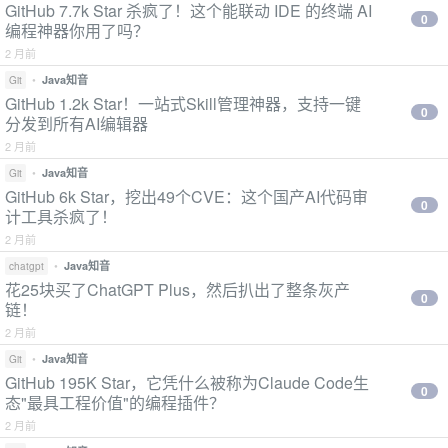
GitHub 7.7k Star 杀疯了！这个能联动 IDE 的终端 AI
0
编程神器你用了吗？
2 月前
•
Java知音
Git
GitHub 1.2k Star！一站式Skill管理神器，支持一键
0
分发到所有AI编辑器
2 月前
•
Java知音
Git
GitHub 6k Star，挖出49个CVE：这个国产AI代码审
0
计工具杀疯了！
2 月前
•
Java知音
chatgpt
花25块买了ChatGPT Plus，然后扒出了整条灰产
0
链！
2 月前
•
Java知音
Git
GitHub 195K Star，它凭什么被称为Claude Code生
0
态"最具工程价值"的编程插件？
2 月前