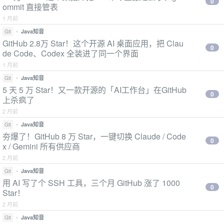
0
ommit 直接管表
1 月前
•
Java知音
Git
GitHub 2.8万 Star！这个开源 AI 桌面应用，把 Clau
0
de Code、Codex 全装进了同一个界面
1 月前
•
Java知音
Git
5 天 5 万 Star！又一款开源的「AI工作台」在GitHub
0
上杀疯了
2 月前
•
Java知音
Git
夯爆了！GitHub 8 万 Star，一键切换 Claude / Code
0
x / Gemini 所有供应商
2 月前
•
Java知音
Git
用 AI 写了个 SSH 工具，三个月 GitHub 涨了 1000
0
Star！
2 月前
•
Java知音
Git