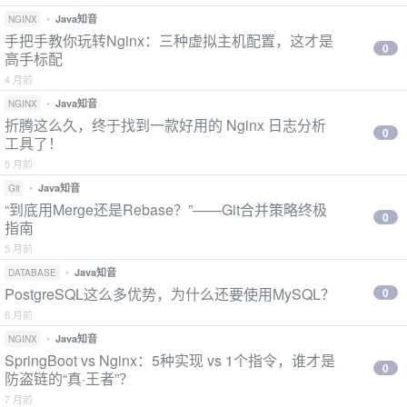
•
Java知音
NGINX
手把手教你玩转Nginx：三种虚拟主机配置，这才是
0
高手标配
4 月前
•
Java知音
NGINX
折腾这么久，终于找到一款好用的 Nginx 日志分析
0
工具了！
5 月前
•
Java知音
Git
“到底用Merge还是Rebase？”——Git合并策略终极
0
指南
5 月前
•
Java知音
DATABASE
PostgreSQL这么多优势，为什么还要使用MySQL？
0
6 月前
•
Java知音
NGINX
SpringBoot vs Nginx：5种实现 vs 1个指令，谁才是
0
防盗链的“真·王者”？
7 月前