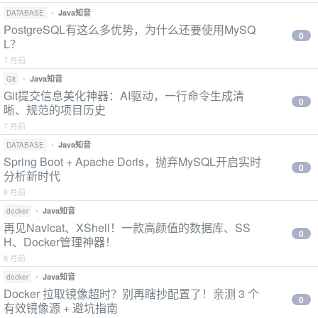
•
Java知音
DATABASE
PostgreSQL有这么多优势，为什么还要使用MySQ
0
L？
7 月前
•
Java知音
Git
Git提交信息美化神器：AI驱动，一行命令生成清
0
晰、规范的项目历史
7 月前
•
Java知音
DATABASE
Spring Boot + Apache Doris，抛弃MySQL开启实时
0
分析新时代
8 月前
•
Java知音
docker
再见Navicat、XShell！一款高颜值的数据库、SS
0
H、Docker管理神器！
8 月前
•
Java知音
docker
Docker 拉取镜像超时？别再瞎抄配置了！亲测 3 个
0
有效镜像源 + 避坑指南