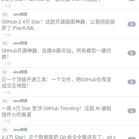
1 月前
•
Java知音
Git
GitHub 2.4万 Star！这款开源画图神器，让我彻底抛
0
弃了 PlantUML
1 月前
•
Java知音
Git
GitHub开源神器：自建AI聊天站，所有模型一键切
0
换！
1 月前
•
Java知音
Git
又一个顶级开源工具：一个文件，把GitHub仓库变
0
成交互地图！
1 月前
•
Java知音
Git
一周 4万 Star 登顶 GitHub Trending！这款 AI 编程
0
插件火的离谱
1 月前
•
Java知音
Git
2.3万 Star！这个数据库把 Git 命令全搬进去了，git c