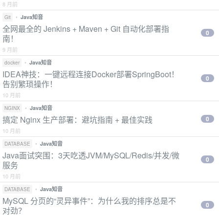
8 月前
•
Java知音
Git
全网最全的 Jenkins + Maven + Git 自动化部署指
0
南！
9 月前
•
Java知音
docker
IDEA神技：一键远程连接Docker部署SpringBoot！
0
告别繁琐操作！
10 月前
•
Java知音
NGINX
搞定 Nginx 生产部署：避坑指南 + 最佳实践
0
10 月前
•
Java知音
DATABASE
Java面试突围：3天吃透JVM/MySQL/Redis/并发/微
0
服务
10 月前
•
Java知音
DATABASE
MySQL 分页的“灵异事件”：为什么我的排序总是不
0
对劲？