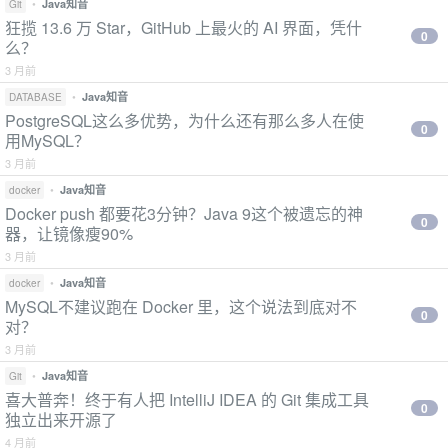
•
Java知音
Git
狂揽 13.6 万 Star，GitHub 上最火的 AI 界面，凭什
0
么？
3 月前
•
Java知音
DATABASE
PostgreSQL这么多优势，为什么还有那么多人在使
0
用MySQL？
3 月前
•
Java知音
docker
Docker push 都要花3分钟？Java 9这个被遗忘的神
0
器，让镜像瘦90%
3 月前
•
Java知音
docker
MySQL不建议跑在 Docker 里，这个说法到底对不
0
对？
3 月前
•
Java知音
Git
喜大普奔！终于有人把 IntelliJ IDEA 的 Git 集成工具
0
独立出来开源了
4 月前