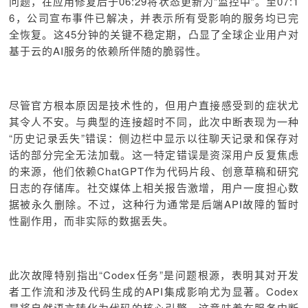
问题，在应用修复后于06:29将状态更新为“监控中”。至07:1
6，公司宣布事件已解决，并表示所有受影响的服务均已完
全恢复。这45分钟的关键不稳定期，凸显了全球企业用户对
基于云的AI服务的依赖所伴随的脆弱性。
尽管官方根本原因是技术性的，但用户直接感受到的症状尤
其令人不安。与典型的连接超时不同，此次中断表现为一种
“历史记录丢失”错误：侧边栏中显示以往聊天记录和保存对
话的部分完全无法加载。这一特定错误是资深用户反复焦虑
的来源，他们依赖ChatGPT作为代码片段、创意草稿和研究
日志的存储库。社交媒体上相关报告激增，用户一度担心数
据被永久删除。不过，这种行为通常是后端API故障的暂时
性副作用，而非实际的数据丢失。
此次故障特别指出“Codex任务”是问题根源，表明其对开发
者工作流和涉及代码生成的API集成影响尤为显著。Codex
是将自然语言转化为代码的核心引擎，这意味着在服务中断