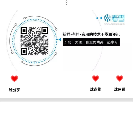
﹀
﹀
﹀
球点赞
球在看
球分享