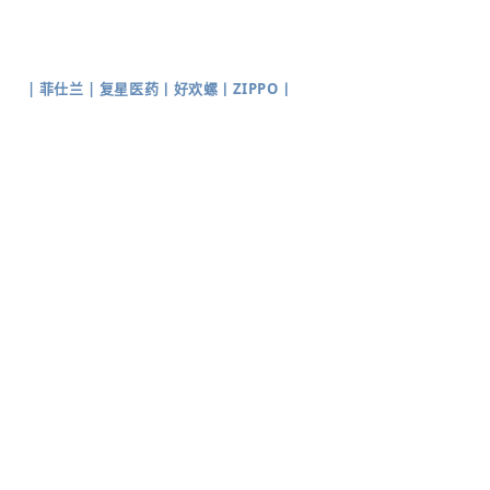
|
菲仕兰
|
复星医药
丨
好欢螺
丨
ZIPPO
丨