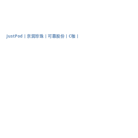
JustPod
丨
京润珍珠
丨
可靠股份
丨
C咖
丨