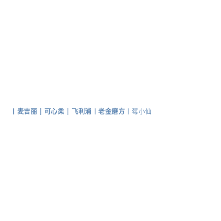
丨
麦吉丽 |
可心柔 |
飞利浦
丨
老金磨方
丨
莓小仙