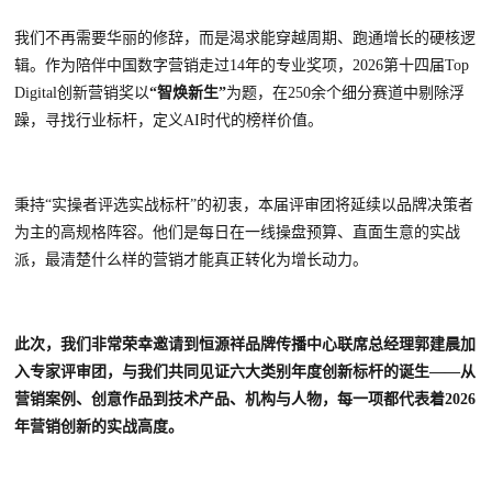
我们不再需要华丽的修辞，而是渴求能穿越周期、跑通增长的硬核逻
辑。作为陪伴中国数字营销走过
14年的专业奖项，2026第十四届Top
Digital创新营销奖以
“智焕新生”
为题，在
250余个细分赛道中剔除浮
躁，寻找行业标杆，定义AI时代的榜样价值。
秉持
“实操者评选实战标杆”的初衷，
本届评审团将延续以品牌决策者
为主的高规格阵容
。他们是每日在一线操盘预算、直面生意的实战
派，最清楚什么样的营销才能真正转化为增长动力。
此次，我们非常荣幸邀请到
恒源祥品牌传播中心联席总经理郭建晨
加
入专家评审团，与我们共同见证六大类别年度创新标杆的诞生——从
营销案例、创意作品到技术产品、机构与人物，每一项都代表着2026
年营销创新的实战高度。