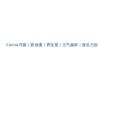
Canva可画
丨
欧诗漫
丨
养生堂
丨
元气森林
丨
保乐力加