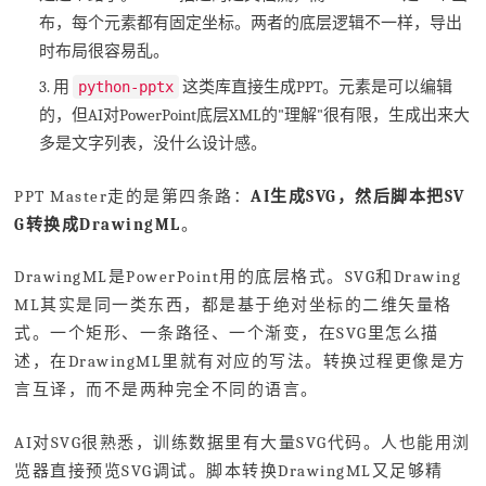
布，每个元素都有固定坐标。两者的底层逻辑不一样，导出
时布局很容易乱。
3. 用
这类库直接生成PPT。元素是可以编辑
python-pptx
的，但AI对PowerPoint底层XML的"理解"很有限，生成出来大
多是文字列表，没什么设计感。
PPT Master走的是第四条路：
AI生成SVG，然后脚本把SV
G转换成DrawingML
。
DrawingML是PowerPoint用的底层格式。SVG和Drawing
ML其实是同一类东西，都是基于绝对坐标的二维矢量格
式。一个矩形、一条路径、一个渐变，在SVG里怎么描
述，在DrawingML里就有对应的写法。转换过程更像是方
言互译，而不是两种完全不同的语言。
AI对SVG很熟悉，训练数据里有大量SVG代码。人也能用浏
览器直接预览SVG调试。脚本转换DrawingML又足够精