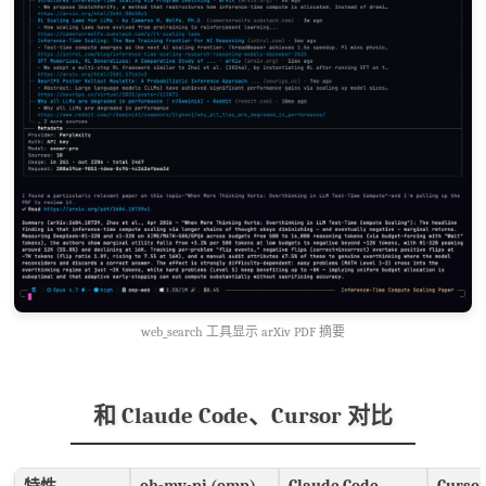
web_search 工具显示 arXiv PDF 摘要
和 Claude Code、Cursor 对比
特性
oh-my-pi (omp)
Claude Code
Curso