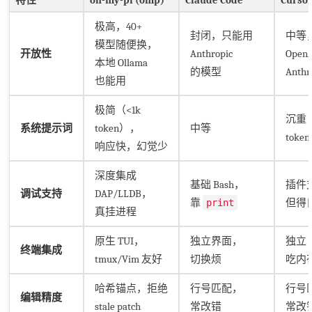
极高，40+
封闭，只能用
中等
模型随便换，
开放性
Anthropic
Open
本地 Ollama
的模型
Anthr
也能用
极简（<1k
沉重（
系统提示词
token），
中等
tok
响应快，幻觉少
深度集成
基础 Bash，
插件
调试支持
DAP/LLDB，
靠
但得
print
真挂进程
原生 TUI，
独立界面，
独立 
终端集成
tmux/Vim 友好
切换烦
吃内
哈希锚点，拒绝
行号匹配，
行号
编辑精度
stale patch
常改错
常改