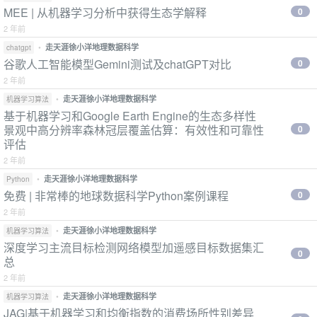
MEE | 从机器学习分析中获得生态学解释
0
2 年前
•
走天涯徐小洋地理数据科学
chatgpt
谷歌人工智能模型Gemini测试及chatGPT对比
0
2 年前
•
走天涯徐小洋地理数据科学
机器学习算法
基于机器学习和Google Earth Engine的生态多样性
景观中高分辨率森林冠层覆盖估算：有效性和可靠性
0
评估
2 年前
•
走天涯徐小洋地理数据科学
Python
免费 | 非常棒的地球数据科学Python案例课程
0
2 年前
•
走天涯徐小洋地理数据科学
机器学习算法
深度学习主流目标检测网络模型加遥感目标数据集汇
0
总
2 年前
•
走天涯徐小洋地理数据科学
机器学习算法
JAG|基于机器学习和均衡指数的消费场所性别差异