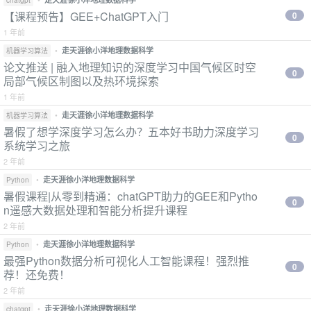
chatgpt
【课程预告】GEE+ChatGPT入门
0
1 年前
•
走天涯徐小洋地理数据科学
机器学习算法
论文推送 | 融入地理知识的深度学习中国气候区时空
0
局部气候区制图以及热环境探索
1 年前
•
走天涯徐小洋地理数据科学
机器学习算法
暑假了想学深度学习怎么办？五本好书助力深度学习
0
系统学习之旅
2 年前
•
走天涯徐小洋地理数据科学
Python
暑假课程|从零到精通：chatGPT助力的GEE和Pytho
0
n遥感大数据处理和智能分析提升课程
2 年前
•
走天涯徐小洋地理数据科学
Python
最强Python数据分析可视化人工智能课程！强烈推
0
荐！还免费！
2 年前
•
走天涯徐小洋地理数据科学
chatgpt