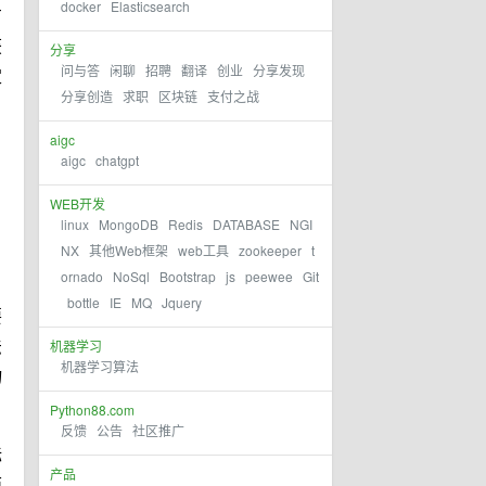
docker
Elasticsearch
方
获
分享
问与答
闲聊
招聘
翻译
创业
分享发现
定
分享创造
求职
区块链
支付之战
aigc
aigc
chatgpt
WEB开发
linux
MongoDB
Redis
DATABASE
NGI
NX
其他Web框架
web工具
zookeeper
t
ornado
NoSql
Bootstrap
js
peewee
Git
。
bottle
IE
MQ
Jquery
要
机器学习
法
机器学习算法
物
Python88.com
反馈
公告
社区推广
标
产品
面