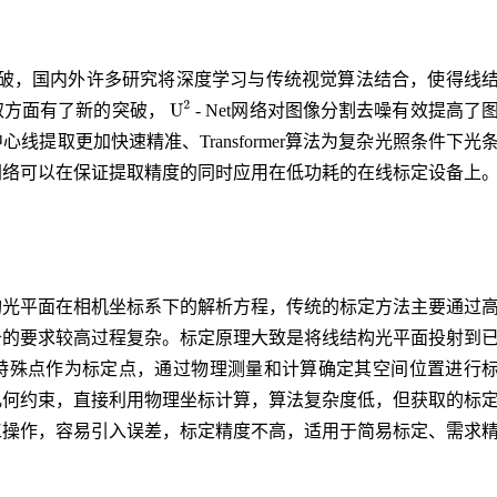
破，国内外许多研究将深度学习与传统视觉算法结合，使得线
取方面有了新的突破，
- Net网络对图像分割去噪有效提高了
提取更加快速精准、Transformer算法为复杂光照条件下光
网络可以在保证提取精度的同时应用在低功耗的在线标定设备上
构光平面在相机坐标系下的解析方程，传统的标定方法主要通过
备的要求较高过程复杂。标定原理大致是将线结构光平面投射到
特殊点作为标定点，通过物理测量和计算确定其空间位置进行
几何约束，直接利用物理坐标计算，算法复杂度低，但获取的标
工操作，容易引入误差，标定精度不高，适用于简易标定、需求