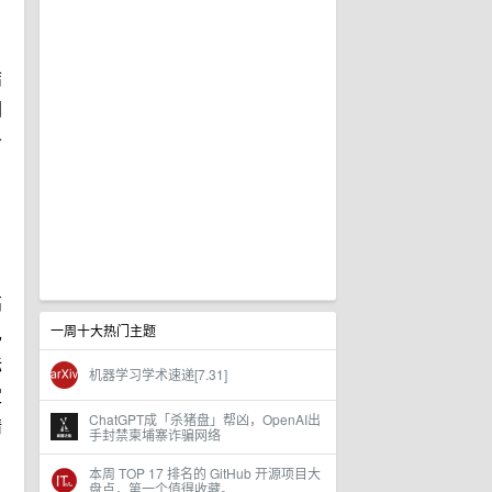
结
图
条
。
高
一周十大热门主题
已
标
机器学习学术速递[7.31]
定
ChatGPT成「杀猪盘」帮凶，OpenAI出
精
手封禁柬埔寨诈骗网络
本周 TOP 17 排名的 GitHub 开源项目大
盘点，第一个值得收藏。