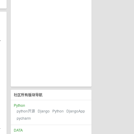
V
社区所有版块导航
Python
python开源
Django
Python
DjangoApp
pycharm
方
DATA