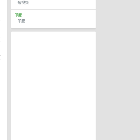
短视频
印度
印度
信
方
度
。
度