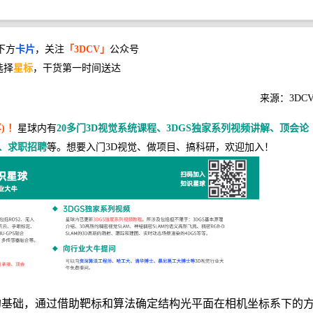
下方
卡片
，关注
「3DCV」
公众号
选择
星标
，干货第一时间送达
来源：3DC
) ！
星球内有
20多门3D视觉系统课程、3DGS独家系列视频讲解、顶会论
、求职招聘
等。想要入门3D视觉、做项目、搞科研，欢迎加入！
的基础，通过借助靶标和算法确定结构光平面在相机坐标系下的