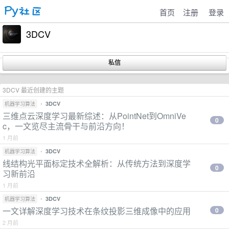
首页
注册
登录
3DCV
3DCV 最近创建的主题
•
3DCV
机器学习算法
三维点云深度学习最新综述：从PointNet到OmniVe
0
c，一文览尽主流骨干与前沿方向！
1 月前
•
3DCV
机器学习算法
线结构光平面标定技术全解析：从传统方法到深度学
0
习新前沿
1 月前
•
3DCV
机器学习算法
一文详解深度学习技术在条纹投影三维成像中的应用
0
2 月前