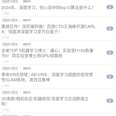
•
3DCV
机器学习算法
2024年，深度学习，你心目中的top10算法是什么？
0
1 年前
•
3DCV
机器学习算法
重磅巨作！深挖端到端！百度CTO王海峰开源CARL
0
A：彻底将深度学习变为白盒子！
2 年前
•
3DCV
机器学习算法
全美TOP 5机器学习博士：痛心，实验室H100数量
0
为0！同实验室博士用GPU得靠抢
2 年前
•
3DCV
机器学习算法
革命VINS领域 | AB-VINS：深度学习赋能的视觉惯
0
性SLAM系统、高效且鲁棒
2 年前
•
3DCV
机器学习算法
3D高斯/相机标定/机器视觉/深度学习交流群成立
0
啦！
2 年前