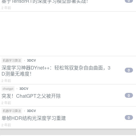
基于TensorRT的深度学习模型部署实战！
0
2 年前
•
3DCV
机器学习算法
深度学习神器DYnet++：轻松驾驭复杂自由曲面，3
0
D测量无难度！
2 年前
•
3DCV
chatgpt
突发！ChatGPT之父被开除
0
2 年前
•
3DCV
机器学习算法
单帧HDR结构光深度学习重建
0
2 年前