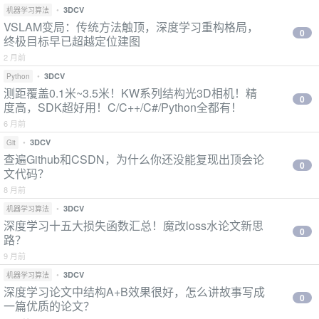
•
3DCV
机器学习算法
VSLAM变局：传统方法触顶，深度学习重构格局，
0
终极目标早已超越定位建图
2 月前
•
3DCV
Python
测距覆盖0.1米~3.5米！KW系列结构光3D相机！精
0
度高，SDK超好用！C/C++/C#/Python全都有！
6 月前
•
3DCV
Git
查遍Github和CSDN，为什么你还没能复现出顶会论
0
文代码？
8 月前
•
3DCV
机器学习算法
深度学习十五大损失函数汇总！魔改loss水论文新思
0
路？
9 月前
•
3DCV
机器学习算法
深度学习论文中结构A+B效果很好，怎么讲故事写成
0
一篇优质的论文？