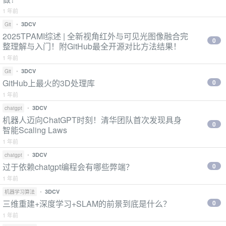
1 年前
•
3DCV
Git
2025TPAMI综述 | 全新视角红外与可见光图像融合完
0
整理解与入门！附GitHub最全开源对比方法结果！
1 年前
•
3DCV
Git
GitHub上最火的3D处理库
0
1 年前
•
3DCV
chatgpt
机器人迈向ChatGPT时刻！清华团队首次发现具身
0
智能Scaling Laws
1 年前
•
3DCV
chatgpt
过于依赖chatgpt编程会有哪些弊端？
0
1 年前
•
3DCV
机器学习算法
三维重建+深度学习+SLAM的前景到底是什么？
0
1 年前