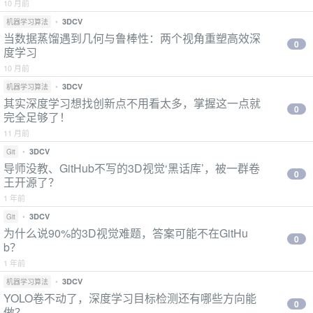
10 月前
•
3DCV
机器学习算法
当数据蒸馏遇到几何与鲁棒性：两个视角重塑高效深
0
度学习
10 月前
•
3DCV
机器学习算法
其实深度学习想找创新点不用看太多，掌握这一点就
0
完全足够了！
11 月前
•
3DCV
Git
导师没教、GitHub不写的3D视觉‘黑话库’，被一群卷
0
王开源了？
1 年前
•
3DCV
Git
为什么说90%的3D视觉难题，答案可能不在GitHu
0
b？
1 年前
•
3DCV
机器学习算法
YOLO卷不动了，深度学习目标检测还有哪些方向能
0
做？