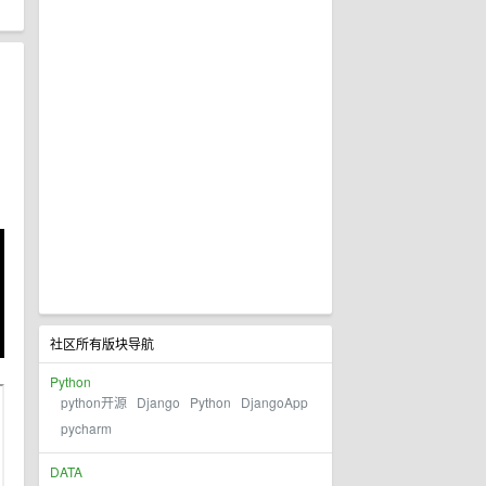
社区所有版块导航
Python
python开源
Django
Python
DjangoApp
pycharm
DATA