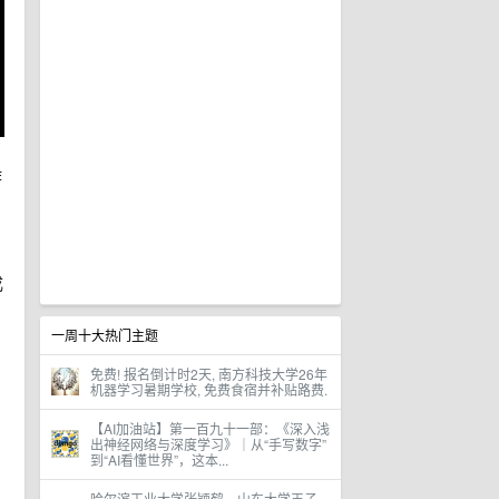
作
成
一周十大热门主题
免费! 报名倒计时2天, 南方科技大学26年
机器学习暑期学校, 免费食宿并补贴路费.
【AI加油站】第一百九十一部：《深入浅
出神经网络与深度学习》｜从“手写数字”
到“AI看懂世界”，这本...
哈尔滨工业大学张颖鹤、山东大学王子