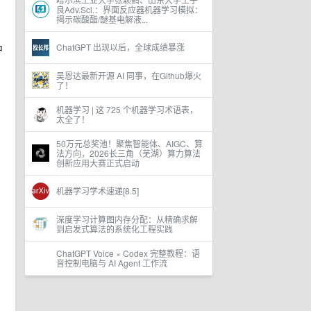
良Adv.Sci.：界面反应器机器学习模拟：
揭示碳酸酯/醚基电解液...
ChatGPT 出现以后，全球成绩暴涨
中
吴恩达最新开源 AI 同事，在Github爆火
了！
机器学习 | 这 725 个机器学习术语表，
太全了！
50万元总奖池！聚焦智能体、AIGC、算
法方向，2026长三角（芜湖）算力算法
创新应用大赛正式启动
机器学习学术速递[8.5]
深度学习计算图内存分配：从精确求解
到启发式算法的系统化工程实践
ChatGPT Voice × Codex 完整教程：语
音控制电脑与 AI Agent 工作流