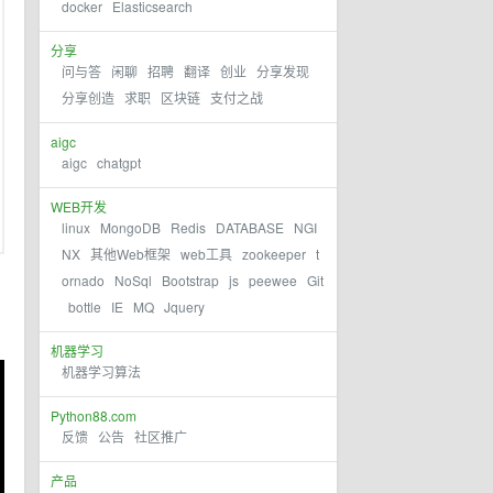
docker
Elasticsearch
分享
问与答
闲聊
招聘
翻译
创业
分享发现
分享创造
求职
区块链
支付之战
aigc
aigc
chatgpt
WEB开发
linux
MongoDB
Redis
DATABASE
NGI
NX
其他Web框架
web工具
zookeeper
t
ornado
NoSql
Bootstrap
js
peewee
Git
bottle
IE
MQ
Jquery
机器学习
机器学习算法
Python88.com
反馈
公告
社区推广
产品