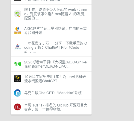
爬上来，说说不少人关心的 work 和 cod
e，到底该怎么选？\n\n随着 AI 的发展，
配套的 ...
AIGC剧片持证上星引热议，广电的三重
考验刚开始
一年花费 2.5 万+，分享一下我手里的 C
oding 订阅：ChatGPT Pro（Code
x）、...
2026必看AI干货!《大模型/AIGC/GPT-4/
Transformer/DL/KG/NLP/C...
10万科学家免费用1年！OpenAI把科研
流水线搬进ChatGPT
乌克兰版ChatGPT：“Marichka”系统
本周 TOP 17 排名的 GitHub 开源项目大
盘点，第一个值得收藏。