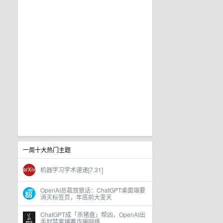
一周十大热门主题
机器学习学术速递[7.31]
OpenAI总裁放狠话：ChatGPT桌面端要
消灭标签页，年底前大变天
ChatGPT成「杀猪盘」帮凶，OpenAI出
手封禁柬埔寨诈骗网络