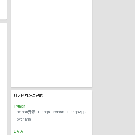
社区所有版块导航
Python
python开源
Django
Python
DjangoApp
pycharm
DATA