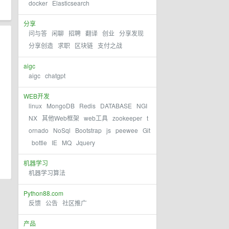
docker
Elasticsearch
分享
问与答
闲聊
招聘
翻译
创业
分享发现
分享创造
求职
区块链
支付之战
aigc
aigc
chatgpt
WEB开发
linux
MongoDB
Redis
DATABASE
NGI
NX
其他Web框架
web工具
zookeeper
t
ornado
NoSql
Bootstrap
js
peewee
Git
bottle
IE
MQ
Jquery
机器学习
机器学习算法
Python88.com
反馈
公告
社区推广
产品