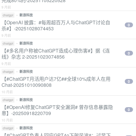
完成80%的-20251105220528
9 月前
•
新浪科技
chatgpt
【OpenAI 披露：#每周超百万人与ChatGPT讨论自
0
杀#】-20251028074453
9 月前
•
新浪科技
chatgpt
【#多名用户称被ChatGPT造成心理伤害#】据《连
0
线》杂志 2-20251023074856
9 月前
•
新浪科技
chatgpt
【#ChatGPT月活用户达7亿##全球10%成年人在用
0
Chat-20251010090808
10 月前
•
新浪科技
chatgpt
【#OpenAI修复ChatGPT安全漏洞# 曾存信息暴露隐
0
患】-20250918220709
10 月前
•
新浪科技
chatgpt
【#ChatGPT负责人回应GPT4o下架风波#：过早下