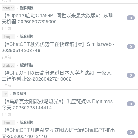
•
新浪科技
chatgpt
【#OpenAI启动ChatGPT问世以来最大改版#：从聊
0
天机器-20260607205000
1 月前
•
新浪科技
chatgpt
【#ChatGPT领先优势正在快速缩小#】Similarweb -
0
20260514203746
2 月前
•
新浪科技
chatgpt
【#ChatGPT以最高分通过日本入学考试#】一家人
0
工智能创业公-20260427210002
3 月前
•
新浪科技
Git
【#马斯克太阳能战略曝光#】供应链媒体 Digitimes
0
今天-20260325144414
4 月前
•
新浪科技
chatgpt
【#ChatGPT开启AI交互式图表时代##ChatGPT推出
0
交-20260314072116