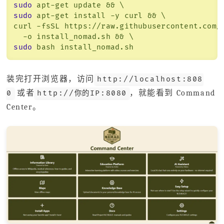
sudo
apt-get update && \
sudo
apt-get install -y curl && \
curl -fsSL https://raw.githubusercontent.com/
-o install_nomad.sh && \
sudo
bash install_nomad.sh
装完打开浏览器，访问
http://localhost:808
或者
，就能看到 Command
0
http://你的IP:8080
Center。