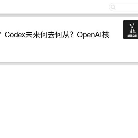
关注
体？Codex未来何去何从？OpenAI核