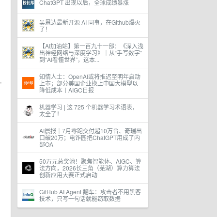
ChatGPT 出现以后，全球成绩暴涨
吴恩达最新开源 AI 同事，在Github爆火
了！
【AI加油站】第一百九十一部：《深入浅
出神经网络与深度学习》｜从“手写数字”
到“AI看懂世界”，这本...
知情人士：OpenAI或将推迟至明年启动
—
上市；部分美国企业换上中国大模型以
降低成本丨AIGC日报
机器学习 | 这 725 个机器学习术语表，
太全了！
AI晨报｜7月零跑交付超10万台、奇瑞出
口破20万；电诈园把ChatGPT用成了内
部OA
50万元总奖池！聚焦智能体、AIGC、算
法方向，2026长三角（芜湖）算力算法
创新应用大赛正式启动
GitHub AI Agent 翻车：攻击者不用黑客
技术，只写一句话就能窃取数据
。