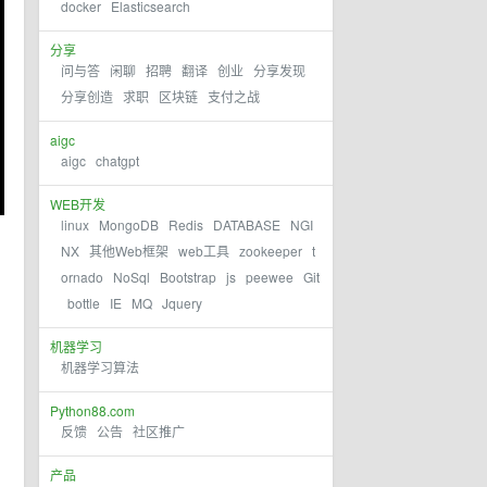
docker
Elasticsearch
分享
问与答
闲聊
招聘
翻译
创业
分享发现
分享创造
求职
区块链
支付之战
aigc
aigc
chatgpt
WEB开发
linux
MongoDB
Redis
DATABASE
NGI
NX
其他Web框架
web工具
zookeeper
t
ornado
NoSql
Bootstrap
js
peewee
Git
bottle
IE
MQ
Jquery
机器学习
机器学习算法
Python88.com
反馈
公告
社区推广
产品