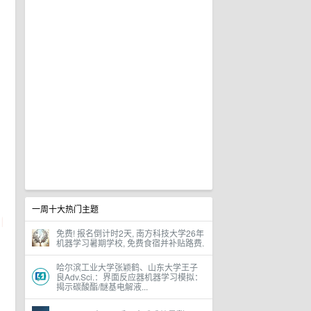
一周十大热门主题
免费! 报名倒计时2天, 南方科技大学26年
机器学习暑期学校, 免费食宿并补贴路费.
哈尔滨工业大学张颖鹤、山东大学王子
良Adv.Sci.：界面反应器机器学习模拟：
揭示碳酸酯/醚基电解液...