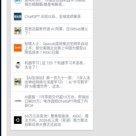
揭示碳酸酯/醚基电解液...
ChatGPT 出现以后，全球成绩暴涨
吴恩达最新开源 AI 同事，在Github爆火
了！
知情人士：OpenAI或将推迟至明年启动
上市；部分美国企业换上中国大模型以
降低成本丨AIGC日报
机器学习 | 这 725 个机器学习术语表，
太全了！
【AI加油站】第一百九十一部：《深入浅
出神经网络与深度学习》｜从“手写数字”
到“AI看懂世界”，这本...
AI晨报｜7月零跑交付超10万台、奇瑞出
口破20万；电诈园把ChatGPT用成了内
部OA
50万元总奖池！聚焦智能体、AIGC、算
法方向，2026长三角（芜湖）算力算法
创新应用大赛正式启动