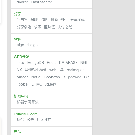
docker
Elasticsearch
分享
问与答
闲聊
招聘
翻译
创业
分享发现
分享创造
求职
区块链
支付之战
aigc
aigc
chatgpt
WEB开发
linux
MongoDB
Redis
DATABASE
NGI
NX
其他Web框架
web工具
zookeeper
t
ornado
NoSql
Bootstrap
js
peewee
Git
bottle
IE
MQ
Jquery
机器学习
机器学习算法
Python88.com
反馈
公告
社区推广
产品