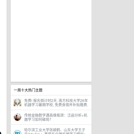
一周十大热门主题
免费! 报名倒计时2天, 南方科技大学26年
机器学习暑期学校, 免费食宿并补贴路费.
把
传统金融数学遇高维瓶颈：泛函分析+机
器学习如何破局？
哈尔滨工业大学张颖鹤、山东大学王子
良Adv.Sci.：界面反应器机器学习模拟：