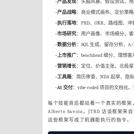
•
产品发现
：头脑风暴、假设测试、用
•
产品战略
：商业模式画布、定价策略、S
•
执行落地
：PRD、OKR、路线图、
•
市场研究
：用户画像、市场细分、客户旅
•
数据分析
：SQL 生成、留存分析、A/
•
上市推广
：beachhead 细分、
•
营销增长
：定位、价值主张、北极星
•
工具箱
：简历审查、NDA 起草、隐
•
AI 交付
：vibe-coded 项目的文
每个技能背后都站着一个真实的框架，机会
Alberto Savoia，JTBD 访谈框架来
这些框架写成了机器能执行的指令。