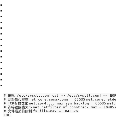
# 编辑 /etc/sysctl.conf
cat
 >> /etc/sysctl.conf << EOF
# 网络核心参数
net
.core.somaxconn = 
65535
net
.core.netde
# TCP参数优化
net
.ipv4.tcp_max_syn_backlog = 
65535
net
.
# 连接跟踪表大小
net
.netfilter.nf_conntrack_max = 
104857
# 文件描述符限制
fs
.file-max = 
1048576
EOF