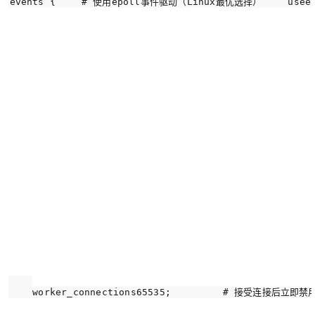
events {
# 使用epoll事件驱动（Linux最优选择）
    usee
    worker_connections65535;
# 接受连接后立即禁用