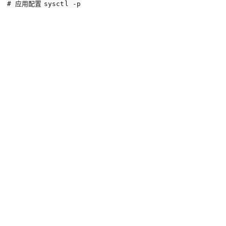
# 应用配置
sysctl
 -p