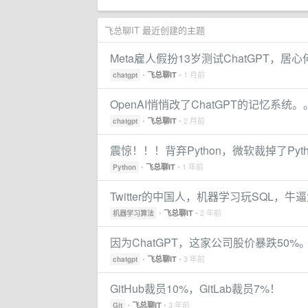
飞总聊IT 最近创建的主题
Meta雇人假扮13岁测试ChatGPT，居
•
• 1 月前
飞总聊IT
chatgpt
OpenAI悄悄改了ChatGPT的记忆系统。
•
• 2 月前
飞总聊IT
chatgpt
震惊！！！背弃Python，微软裁掉了Py
•
• 1 年前
飞总聊IT
Python
Twitter的中国人，机器学习玩SQL，牛
•
• 2 年前
飞总聊IT
机器学习算法
因为ChatGPT，这家公司股价暴跌50%
•
• 3 年前
飞总聊IT
chatgpt
GitHub裁员10%，GitLab裁员7%！
•
• 3 年前
飞总聊IT
Git