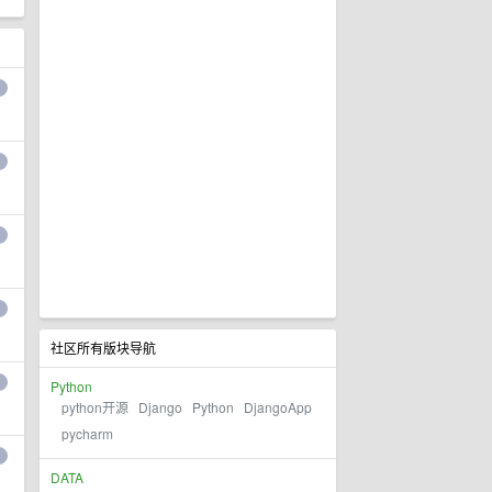
社区所有版块导航
Python
python开源
Django
Python
DjangoApp
pycharm
DATA