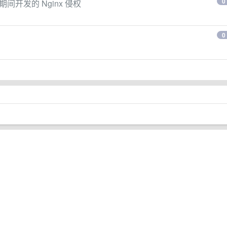
0
间开发的 Nginx 侵权
0