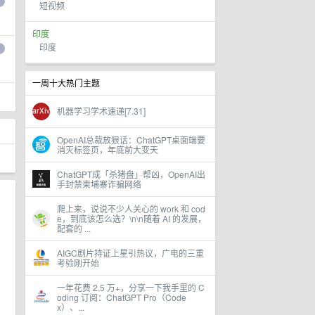
短视频
印度
印度
一周十大热门主题
机器学习学术速递[7.31]
OpenAI总裁放狠话：ChatGPT桌面端要
消灭标签页，年底前大变天
ChatGPT成「杀猪盘」帮凶，OpenAI出
手封禁柬埔寨诈骗网络
爬上来，说说不少人关心的 work 和 cod
e，到底该怎么选？\n\n随着 AI 的发展，
配套的 ...
AIGC剧片持证上星引热议，广电的三重
考验刚开始
一年花费 2.5 万+，分享一下我手里的 C
oding 订阅：ChatGPT Pro（Code
x）、...