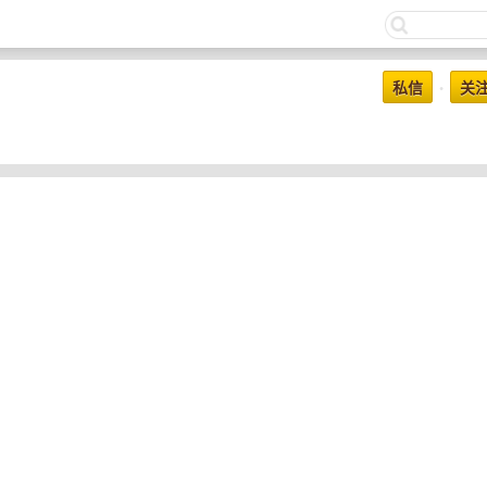
私信
关
•