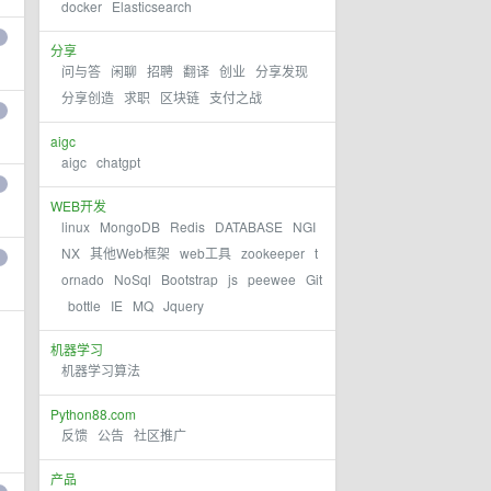
docker
Elasticsearch
分享
问与答
闲聊
招聘
翻译
创业
分享发现
分享创造
求职
区块链
支付之战
aigc
aigc
chatgpt
WEB开发
linux
MongoDB
Redis
DATABASE
NGI
NX
其他Web框架
web工具
zookeeper
t
ornado
NoSql
Bootstrap
js
peewee
Git
bottle
IE
MQ
Jquery
机器学习
机器学习算法
Python88.com
反馈
公告
社区推广
产品