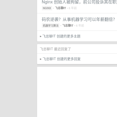
Nginx 创始人被拘留，前公司投诉其在职期
•
• 6 年前
飞总聊IT
NGINX
码农逆袭？从事机器学习可以年薪翻倍？
•
• 6 年前
飞总聊IT
机器学习算法
飞总聊IT 创建的更多主题
»
飞总聊IT 最近回复了
飞总聊IT 创建的更多回复
»