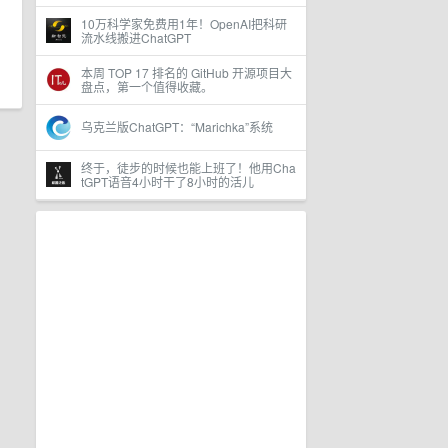
10万科学家免费用1年！OpenAI把科研
流水线搬进ChatGPT
本周 TOP 17 排名的 GitHub 开源项目大
盘点，第一个值得收藏。
乌克兰版ChatGPT：“Marichka”系统
终于，徒步的时候也能上班了！他用Cha
tGPT语音4小时干了8小时的活儿