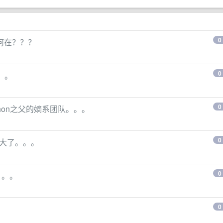
0
心何在？？？
0
。。
0
thon之父的嫡系团队。。。
0
逼大了。。。
0
。。。
0