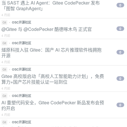
当 SAST 遇上 AI Agent：Gitee CodePecker 发布
0
「图智 GraphAgent」
4 月前
•
OSC开源社区
Git
@Gitee 与 @CodePecker 酷德啄木鸟 正式官
0
4 月前
•
OSC开源社区
Git
燧原科技入驻 Gitee：国产 AI 芯片推理软件栈拥抱
0
开源
4 月前
•
OSC开源社区
Git
Gitee 高校版启动「高校人工智能助力计划」，免费
0
算力+国产芯片技能认证一站到位
4 月前
•
OSC开源社区
Git
AI 重塑代码安全，Gitee CodePecker 新品发布会预
0
约开启
4 月前
•
OSC开源社区
Git