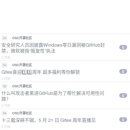
•
OSC开源社区
Git
安全研究人员因披露Windows零日漏洞被GitHub封
0
禁，微软被指“报复性”执法
2 月前
•
OSC开源社区
Git
Gitee喜迎1️⃣3️⃣周年 超多福利等你解锁
0
2 月前
•
OSC开源社区
Git
什么叫攻击者黑进GitHub是为了帮忙解决可用性问
0
题？
2 月前
•
OSC开源社区
Git
十三载深耕不辍，5 月 21 日 Gitee 周年直播见
0
2 月前