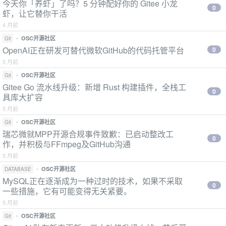
今天你「养虾」了吗？5 分钟配好你的 Gitee 小龙
0
虾，让它替你干活
4 月前
•
OSC开源社区
Git
OpenAI正在研发可替代微软GitHub的代码托管平台
0
5 月前
•
OSC开源社区
Git
Gitee Go 流水线升级：新增 Rust 构建插件，全栈工
0
具库大扩容
5 月前
•
OSC开源社区
Git
瑞芯微就MPP开源合规事件致歉：已启动整改工
0
作，并积极与FFmpeg及GitHub沟通
5 月前
•
OSC开源社区
DATABASE
MySQL正在逐渐成为一种过时的技术，如果不采取
0
一些措施，它有可能变得无关紧要。
5 月前
•
OSC开源社区
Git