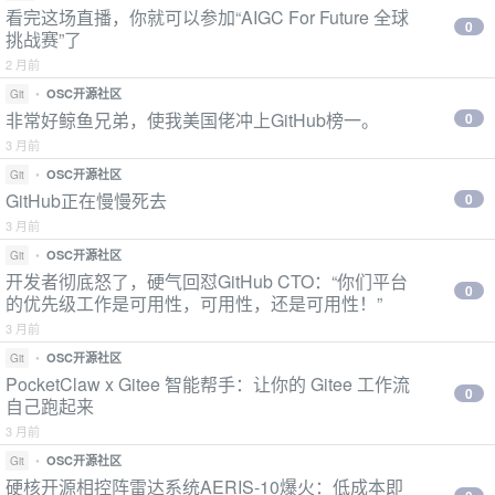
看完这场直播，你就可以参加“AIGC For Future 全球
0
挑战赛”了
2 月前
•
OSC开源社区
Git
非常好鲸鱼兄弟，使我美国佬冲上GitHub榜一。
0
3 月前
•
OSC开源社区
Git
GitHub正在慢慢死去
0
3 月前
•
OSC开源社区
Git
开发者彻底怒了，硬气回怼GitHub CTO：“你们平台
0
的优先级工作是可用性，可用性，还是可用性！”
3 月前
•
OSC开源社区
Git
PocketClaw x Gitee 智能帮手：让你的 Gitee 工作流
0
自己跑起来
3 月前
•
OSC开源社区
Git
硬核开源相控阵雷达系统AERIS-10爆火：低成本即