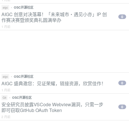
•
OSC开源社区
aigc
AIGC 创意对决落幕！「未来城市・遇见小亦」IP 创
0
作赛决赛暨颁奖典礼圆满举办
1 月前
•
OSC开源社区
aigc
AIGC 盛典邀您：见证荣耀，链接资源，欣赏佳作！
0
1 月前
•
OSC开源社区
Git
安全研究员披露VSCode Webview漏洞，只需一步
0
即可窃取GitHub OAuth Token
2 月前