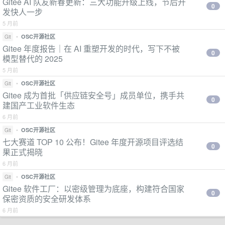
Gitee AI 队友新春更新：三大功能升级上线，节后开
0
发快人一步
5 月前
•
OSC开源社区
Git
Gitee 年度报告｜在 AI 重塑开发的时代，写下不被
0
模型替代的 2025
5 月前
•
OSC开源社区
Git
Gitee 成为首批「供应链安全号」成员单位，携手共
0
建国产工业软件生态
6 月前
•
OSC开源社区
Git
七大赛道 TOP 10 公布！Gitee 年度开源项目评选结
0
果正式揭晓
6 月前
•
OSC开源社区
Git
Gitee 软件工厂：以密级管理为底座，构建符合国家
0
保密资质的安全研发体系
6 月前