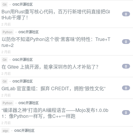
•
OSC开源社区
Git
Bun用Rust重写核心代码，百万行新增代码直接把Gi
0
tHub干爆了！
2 月前
•
OSC开源社区
Python
以防你不知道Python这个很“黑客味”的特性：True+T
0
rue=2
2 月前
•
OSC开源社区
Git
在 Gitee 上搞开源，能拿深圳市的人才补贴了？
0
2 月前
•
OSC开源社区
Git
GitLab 官宣重组：摒弃 CREDIT，拥抱“狼性文化”
0
2 月前
•
OSC开源社区
Python
“编译器之神”打造的AI编程语言——Mojo发布1.0.0b
0
1：像Python一样写，像C++一样跑
2 月前
•
OSC开源社区
aigc