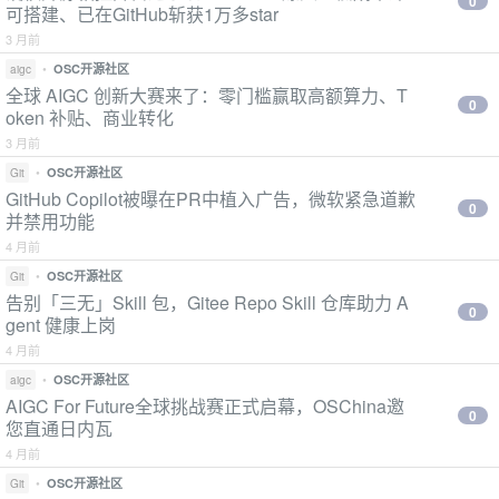
0
可搭建、已在GitHub斩获1万多star
3 月前
•
OSC开源社区
aigc
全球 AIGC 创新大赛来了：零门槛赢取高额算力、T
0
oken 补贴、商业转化
3 月前
•
OSC开源社区
Git
GitHub Copilot被曝在PR中植入广告，微软紧急道歉
0
并禁用功能
4 月前
•
OSC开源社区
Git
告别「三无」Skill 包，Gitee Repo Skill 仓库助力 A
0
gent 健康上岗
4 月前
•
OSC开源社区
aigc
AIGC For Future全球挑战赛正式启幕，OSChina邀
0
您直通日内瓦
4 月前
•
OSC开源社区
Git