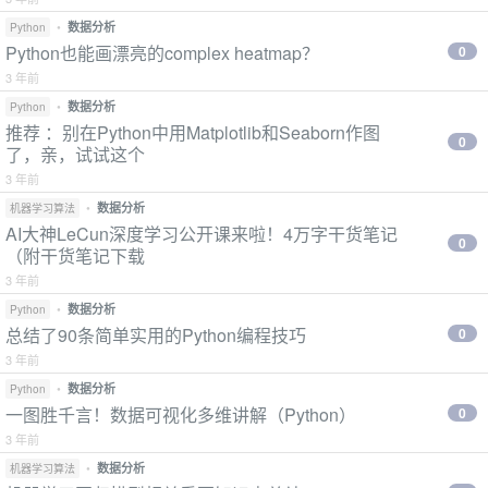
•
数据分析
Python
Python也能画漂亮的complex heatmap？
0
3 年前
•
数据分析
Python
推荐 ：别在Python中用Matplotlib和Seaborn作图
0
了，亲，试试这个
3 年前
•
数据分析
机器学习算法
AI大神LeCun深度学习公开课来啦！4万字干货笔记
0
（附干货笔记下载
3 年前
•
数据分析
Python
总结了90条简单实用的Python编程技巧
0
3 年前
•
数据分析
Python
一图胜千言！数据可视化多维讲解（Python）
0
3 年前
•
数据分析
机器学习算法