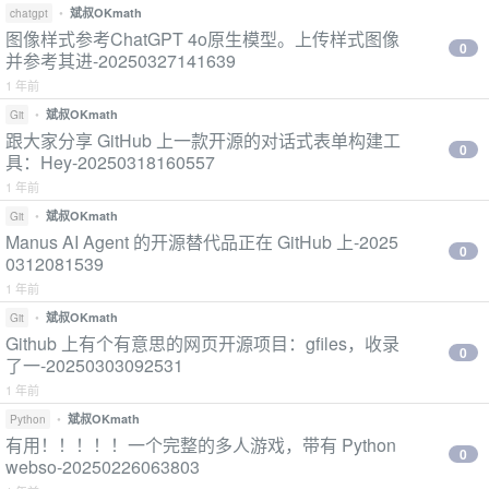
•
斌叔OKmath
chatgpt
图像样式参考ChatGPT 4o原生模型。上传样式图像
0
并参考其进-20250327141639
1 年前
•
斌叔OKmath
Git
跟大家分享 GitHub 上一款开源的对话式表单构建工
0
具：Hey-20250318160557
1 年前
•
斌叔OKmath
Git
Manus AI Agent 的开源替代品正在 GitHub 上-2025
0
0312081539
1 年前
•
斌叔OKmath
Git
Github 上有个有意思的网页开源项目：gfiles，收录
0
了一-20250303092531
1 年前
•
斌叔OKmath
Python
有用！！！！！一个完整的多人游戏，带有 Python
0
webso-20250226063803