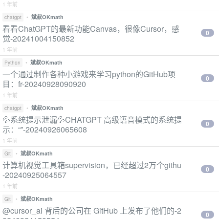
1 年前
•
斌叔OKmath
chatgpt
看看ChatGPT的最新功能Canvas，很像Cursor，感
0
觉-20241004150852
1 年前
•
斌叔OKmath
Python
一个通过制作各种小游戏来学习python的GitHub项
0
目：fr-20240928090920
1 年前
•
斌叔OKmath
chatgpt
💦系统提示泄漏💦CHATGPT 高级语音模式的系统提
0
示：“”-20240926065608
1 年前
•
斌叔OKmath
Git
计算机视觉工具箱supervision，已经超过2万个githu
0
-20240925064557
1 年前
•
斌叔OKmath
Git
@cursor_ai 背后的公司在 GitHub 上发布了他们的-2
0