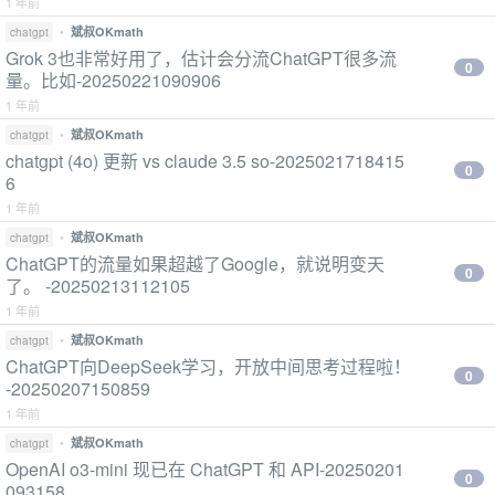
1 年前
•
斌叔OKmath
chatgpt
Grok 3也非常好用了，估计会分流ChatGPT很多流
0
量。比如-20250221090906
1 年前
•
斌叔OKmath
chatgpt
chatgpt (4o) 更新 vs claude 3.5 so-2025021718415
0
6
1 年前
•
斌叔OKmath
chatgpt
ChatGPT的流量如果超越了Google，就说明变天
0
了。 -20250213112105
1 年前
•
斌叔OKmath
chatgpt
ChatGPT向DeepSeek学习，开放中间思考过程啦！
0
-20250207150859
1 年前
•
斌叔OKmath
chatgpt
OpenAI o3-mini 现已在 ChatGPT 和 API-20250201
0
093158