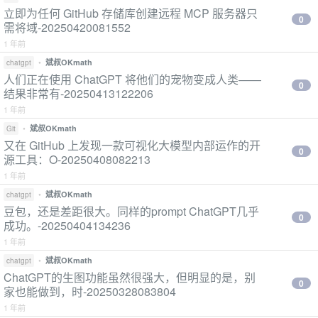
立即为任何 GitHub 存储库创建远程 MCP 服务器只
0
需将域-20250420081552
1 年前
•
斌叔OKmath
chatgpt
人们正在使用 ChatGPT 将他们的宠物变成人类——
0
结果非常有-20250413122206
1 年前
•
斌叔OKmath
Git
又在 GitHub 上发现一款可视化大模型内部运作的开
0
源工具：O-20250408082213
1 年前
•
斌叔OKmath
chatgpt
豆包，还是差距很大。同样的prompt ChatGPT几乎
0
成功。-20250404134236
1 年前
•
斌叔OKmath
chatgpt
ChatGPT的生图功能虽然很强大，但明显的是，别
0
家也能做到，时-20250328083804
1 年前