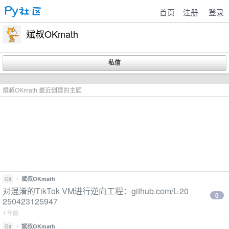
首页
注册
登录
斌叔OKmath
斌叔OKmath 最近创建的主题
•
斌叔OKmath
Git
对混淆的TikTok VM进行逆向工程：github.com/L-20
0
250423125947
1 年前
•
斌叔OKmath
Git