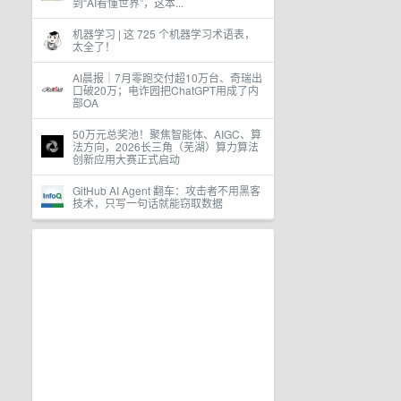
到“AI看懂世界”，这本...
机器学习 | 这 725 个机器学习术语表，
太全了！
AI晨报｜7月零跑交付超10万台、奇瑞出
口破20万；电诈园把ChatGPT用成了内
部OA
50万元总奖池！聚焦智能体、AIGC、算
法方向，2026长三角（芜湖）算力算法
创新应用大赛正式启动
GitHub AI Agent 翻车：攻击者不用黑客
技术，只写一句话就能窃取数据