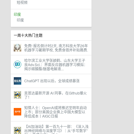
短视频
印度
印度
一周十大热门主题
免费! 报名倒计时2天, 南方科技大学26年
机器学习暑期学校, 免费食宿并补贴路费.
哈尔滨工业大学张颖鹤、山东大学王子
良Adv.Sci.：界面反应器机器学习模拟：
揭示碳酸酯/醚基电解液...
ChatGPT 出现以后，全球成绩暴涨
吴恩达最新开源 AI 同事，在Github爆火
了！
知情人士：OpenAI或将推迟至明年启动
上市；部分美国企业换上中国大模型以
降低成本丨AIGC日报
【AI加油站】第一百九十一部：《深入浅
出神经网络与深度学习》｜从“手写数字”