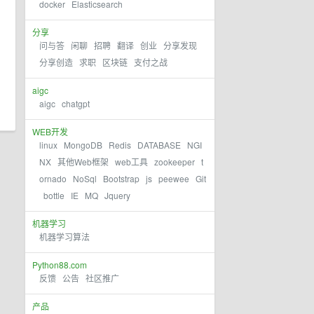
docker
Elasticsearch
分享
问与答
闲聊
招聘
翻译
创业
分享发现
分享创造
求职
区块链
支付之战
aigc
aigc
chatgpt
WEB开发
linux
MongoDB
Redis
DATABASE
NGI
NX
其他Web框架
web工具
zookeeper
t
ornado
NoSql
Bootstrap
js
peewee
Git
bottle
IE
MQ
Jquery
机器学习
机器学习算法
Python88.com
反馈
公告
社区推广
产品