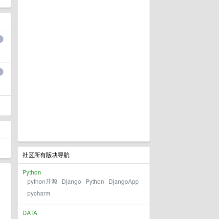
社区所有版块导航
Python
python开源
Django
Python
DjangoApp
pycharm
DATA