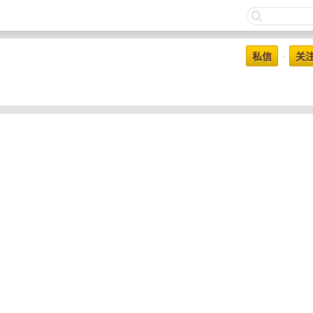
私信
关
•