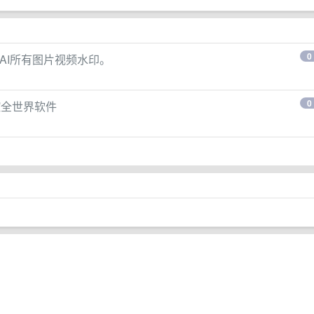
0
包AI所有图片视频水印。
0
控全世界软件