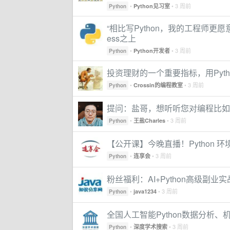
•
• 3 周前
Python见习室
Python
“相比写Python，我的工程师更愿
ess之上
•
• 3 周前
Python开发者
Python
投资理财的一个重要指标，用Pyth
•
• 3 周前
Crossin的编程教室
Python
提问：盐哥，想听听您对编程比如Pyt
•
• 3 周前
王盐Charles
Python
【公开课】今晚直播！Python 环
•
• 3 周前
连享会
Python
粉丝福利：AI+Python高级副业
•
• 3 周前
java1234
Python
全国人工智能Python数据分析
•
• 3 周前
深度学术搜索
Python