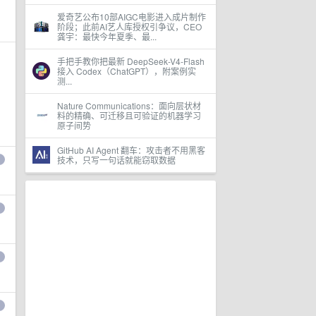
爱奇艺公布10部AIGC电影进入成片制作
阶段；此前AI艺人库授权引争议，CEO
龚宇：最快今年夏季、最...
手把手教你把最新 DeepSeek-V4-Flash
接入 Codex（ChatGPT），附案例实
测...
Nature Communications：面向层状材
料的精确、可迁移且可验证的机器学习
原子间势
GitHub AI Agent 翻车：攻击者不用黑客
技术，只写一句话就能窃取数据