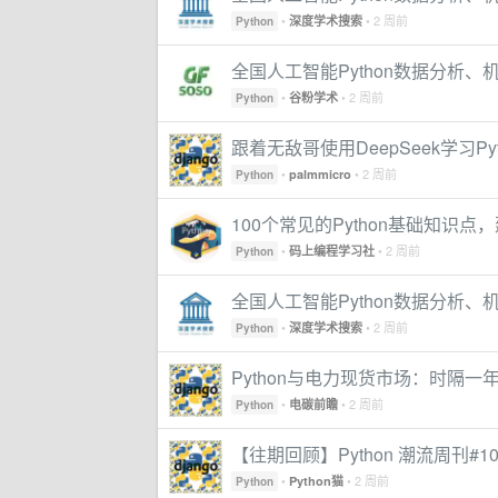
•
• 2 周前
深度学术搜索
Python
全国人工智能Python数据分析
•
• 2 周前
谷粉学术
Python
跟着无敌哥使用DeepSeek学习Pyth
•
• 2 周前
palmmicro
Python
100个常见的Python基础知识点
•
• 2 周前
码上编程学习社
Python
全国人工智能Python数据分析
•
• 2 周前
深度学术搜索
Python
Python与电力现货市场：时隔
•
• 2 周前
电碳前瞻
Python
【往期回顾】Python 潮流周刊#10
•
• 2 周前
Python猫
Python