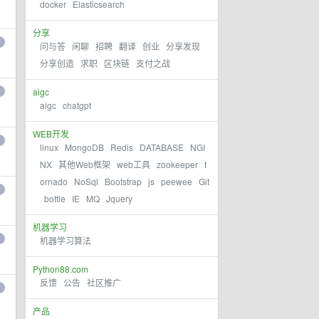
docker
Elasticsearch
分享
问与答
闲聊
招聘
翻译
创业
分享发现
分享创造
求职
区块链
支付之战
aigc
aigc
chatgpt
WEB开发
linux
MongoDB
Redis
DATABASE
NGI
NX
其他Web框架
web工具
zookeeper
t
ornado
NoSql
Bootstrap
js
peewee
Git
bottle
IE
MQ
Jquery
机器学习
机器学习算法
Python88.com
反馈
公告
社区推广
产品