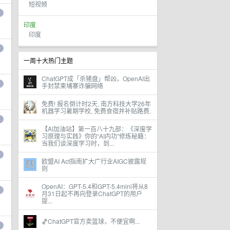
短视频
印度
印度
一周十大热门主题
ChatGPT成「杀猪盘」帮凶，OpenAI出
手封禁柬埔寨诈骗网络
免费! 报名倒计时2天, 南方科技大学26年
机器学习暑期学校, 免费食宿并补贴路费.
【AI加油站】第一百八十九部：《深度学
习原理与实践》你的“AI内功”修炼秘籍：
当我们谈深度学习时，到...
欧盟AI Act指南扩大广行业AIGC披露规
则
OpenAI：GPT-5.4和GPT-5.4mini将从8
月31日起不再向登录ChatGPT的用户
提...
🏀ChatGPT官方卖篮球，不便宜啊...