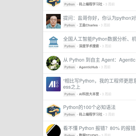
•
• 3 周前
码上编程学习社
Python
提问：盐哥你好，你认为python对
•
• 3 周前
王盐Charles
Python
全国人工智能Python数据分析
•
• 3 周前
深度学术搜索
Python
从 Python 到自主 Agent：Agentic
•
• 3 周前
AgenticHub
Python
“相比写Python，我的工程师更愿
ess之上
•
• 3 周前
AI科技大本营
Python
Python的100个必知语法
•
• 3 周前
码上编程学习社
Python
看不懂 Python 报错？80% 的
•
• 3 周前
数据STUDIO
Python