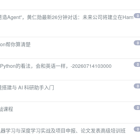
0
意造Agent”，黄仁勋最新26分钟对话：未来公司将建立在Harn
0
on帮你算清楚
0
hon的看法，会和英语一样，-20260714103000
0
境搭建与 AI 科研助手入门
0
实战课程
0
、机器学习与深度学习实战及项目申报、论文发表高级培训班