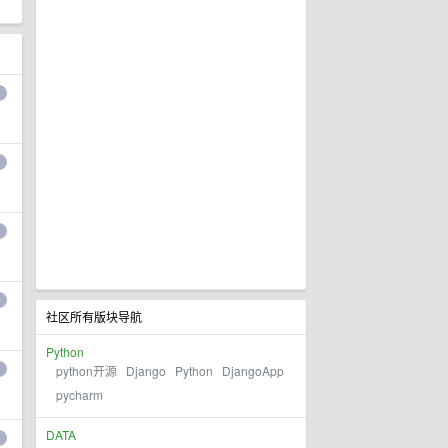
社区所有版块导航
Python
python开源
Django
Python
DjangoApp
pycharm
DATA